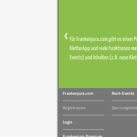
❮
Für Frankenjura.com gibt es einen Pr
KletterApp und viele Funktionen me
Events) und Inhalten (z.B. neue Kl
Frankenjura.com
Rock-Events
Registrieren
Sperrungslist
Login
Frankenjura Premium