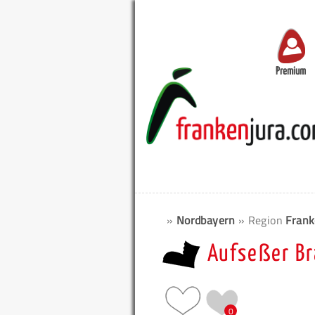
Premium
»
Nordbayern
» Region
Frank
Aufseßer B
0