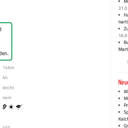
M
31.0
H
marti
Z
d
16.0
B
Mart
den.
14km
4h
Neu
leicht
W
nein
M
P
S
Kalc
G
45%