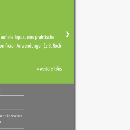
❯
auf alle Topos, eine praktische
von freien Anwendungen (z.B. Rock-
» weitere Infos
g
urnalistischer
h