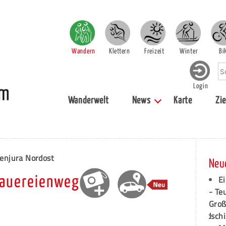
Wandern
Klettern
Freizeit
Winter
Bi
Login
Wanderwelt
News
Karte
Zie
enjura Nordost
Neu
Ei
rauereienweg
- Te
Groß
dschi