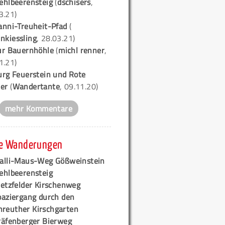
ehlbeerensteig
(
dschisers
,
3.21)
anni-Treuheit-Pfad
(
nkiessling
, 28.03.21)
ur Bauernhöhle
(
michl renner
,
1.21)
urg Feuerstein und Rote
er
(
Wandertante
, 09.11.20)
mehr Kommentare
e Wanderungen
alli-Maus-Weg Gößweinstein
ehlbeerensteig
retzfelder Kirschenweg
paziergang durch den
hreuther Kirschgarten
räfenberger Bierweg