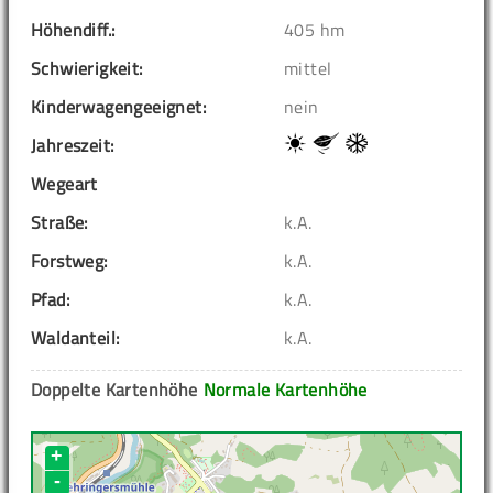
Höhendiff.:
405 hm
Schwierigkeit:
mittel
Kinderwagengeeignet:
nein
Jahreszeit:
Wegeart
Straße:
k.A.
Forstweg:
k.A.
Pfad:
k.A.
Waldanteil:
k.A.
Doppelte Kartenhöhe
Normale Kartenhöhe
+
-