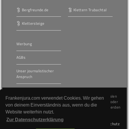
Bergfreunde.de
Klettern Trubachtal
Klettersteige
Werbung
AGBs
Unser journalistischer
Anspruch
Die hier veröffentlichten Inhalte unterliegen dem internationalen
Frankenjura.com verwendet Cookies. Wir gehen
Urheberrecht (Copyright) und dürfen nicht kopiert, verändert oder
von deinem Einverständnis aus, wenn du die
unverändert wiederveröffentlicht werden. Gegen Verstöße werden
Website weiterhin nutzt.
wir auf juristischem Wege vorgehen.
Zur Datenschutzerklärung
Kontakt
Impressum
Datenschutz