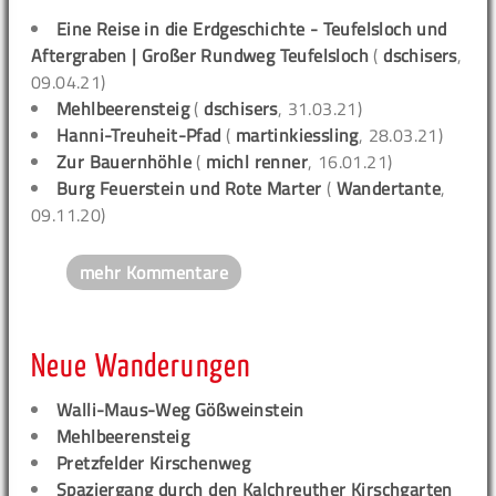
Eine Reise in die Erdgeschichte - Teufelsloch und
Aftergraben | Großer Rundweg Teufelsloch
(
dschisers
,
09.04.21)
Mehlbeerensteig
(
dschisers
, 31.03.21)
Hanni-Treuheit-Pfad
(
martinkiessling
, 28.03.21)
Zur Bauernhöhle
(
michl renner
, 16.01.21)
Burg Feuerstein und Rote Marter
(
Wandertante
,
09.11.20)
mehr Kommentare
Neue Wanderungen
Walli-Maus-Weg Gößweinstein
Mehlbeerensteig
Pretzfelder Kirschenweg
Spaziergang durch den Kalchreuther Kirschgarten