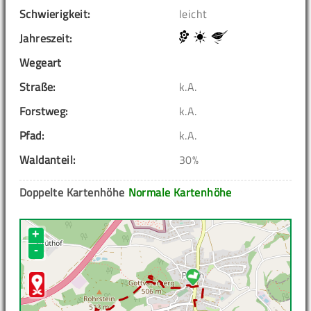
Schwierigkeit:
leicht
Jahreszeit:
Wegeart
Straße:
k.A.
Forstweg:
k.A.
Pfad:
k.A.
Waldanteil:
30%
Doppelte Kartenhöhe
Normale Kartenhöhe
+
-