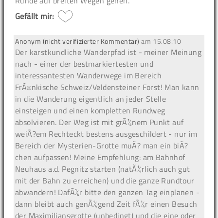
Runde auf breiten Wegen gehen.
Gefällt mir:
Anonym (nicht verifizierter Kommentar)
am
15.08.10
Der karstkundliche Wanderpfad ist - meiner Meinung
nach - einer der bestmarkiertesten und
interessantesten Wanderwege im Bereich
FrÃ¤nkische Schweiz/Veldensteiner Forst! Man kann
in die Wanderung eigentlich an jeder Stelle
einsteigen und einen kompletten Rundweg
absolvieren. Der Weg ist mit grÃ¼nem Punkt auf
weiÃ?em Rechteckt bestens ausgeschildert - nur im
Bereich der Mysterien-Grotte muÃ? man ein biÃ?
chen aufpassen! Meine Empfehlung: am Bahnhof
Neuhaus a.d. Pegnitz starten (natÃ¼rlich auch gut
mit der Bahn zu erreichen) und die ganze Rundtour
abwandern! DafÃ¼r bitte den ganzen Tag einplanen -
dann bleibt auch genÃ¼gend Zeit fÃ¼r einen Besuch
der Maximiliansgrotte (unbedingt) und die eine oder