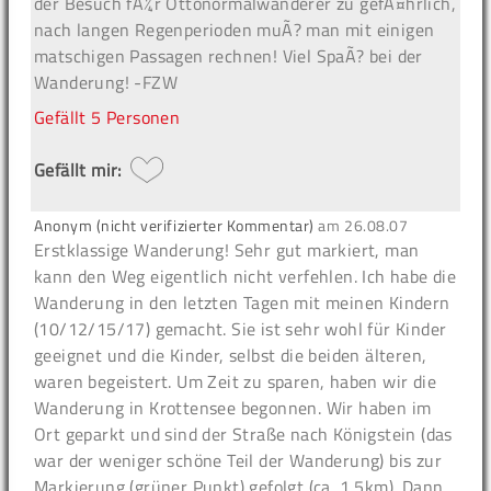
der Besuch fÃ¼r Ottonormalwanderer zu gefÃ¤hrlich,
nach langen Regenperioden muÃ? man mit einigen
matschigen Passagen rechnen! Viel SpaÃ? bei der
Wanderung! -FZW
Gefällt
5 Personen
Gefällt mir:
Anonym (nicht verifizierter Kommentar)
am
26.08.07
Erstklassige Wanderung! Sehr gut markiert, man
kann den Weg eigentlich nicht verfehlen. Ich habe die
Wanderung in den letzten Tagen mit meinen Kindern
(10/12/15/17) gemacht. Sie ist sehr wohl für Kinder
geeignet und die Kinder, selbst die beiden älteren,
waren begeistert. Um Zeit zu sparen, haben wir die
Wanderung in Krottensee begonnen. Wir haben im
Ort geparkt und sind der Straße nach Königstein (das
war der weniger schöne Teil der Wanderung) bis zur
Markierung (grüner Punkt) gefolgt (ca. 1,5km). Dann