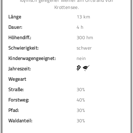
Idyllisch gelegener Weiher am Ortsrand von
Krottensee.
Länge
13 km
Dauer:
4 h
Höhendiff.:
300 hm
Schwierigkeit:
schwer
Kinderwagengeeignet:
nein
Jahreszeit:
Wegeart
Straße:
30%
Forstweg:
40%
Pfad:
30%
Waldanteil:
30%