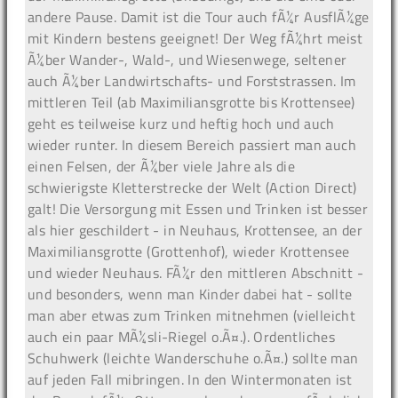
andere Pause. Damit ist die Tour auch fÃ¼r AusflÃ¼ge
mit Kindern bestens geeignet! Der Weg fÃ¼hrt meist
Ã¼ber Wander-, Wald-, und Wiesenwege, seltener
auch Ã¼ber Landwirtschafts- und Forststrassen. Im
mittleren Teil (ab Maximiliansgrotte bis Krottensee)
geht es teilweise kurz und heftig hoch und auch
wieder runter. In diesem Bereich passiert man auch
einen Felsen, der Ã¼ber viele Jahre als die
schwierigste Kletterstrecke der Welt (Action Direct)
galt! Die Versorgung mit Essen und Trinken ist besser
als hier geschildert - in Neuhaus, Krottensee, an der
Maximiliansgrotte (Grottenhof), wieder Krottensee
und wieder Neuhaus. FÃ¼r den mittleren Abschnitt -
und besonders, wenn man Kinder dabei hat - sollte
man aber etwas zum Trinken mitnehmen (vielleicht
auch ein paar MÃ¼sli-Riegel o.Ã¤.). Ordentliches
Schuhwerk (leichte Wanderschuhe o.Ã¤.) sollte man
auf jeden Fall mibringen. In den Wintermonaten ist