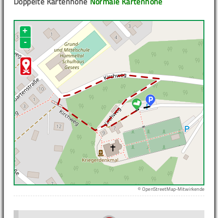
Doppelte Kartenhöhe
Normale Kartenhöhe
+
-
© OpenStreetMap-Mitwirkende