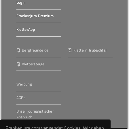
Login
Frankenjura Premium
KletterApp
Bergfreunde.de
Klettern Trubachtal
Klettersteige
Werbung
AGBs
Unser journalistischer
Anspruch
Frankenjura.com verwendet Cookies. Wir gehen