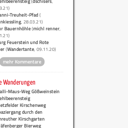
ehlbeerensteig
(
dschisers
,
3.21)
anni-Treuheit-Pfad
(
nkiessling
, 28.03.21)
ur Bauernhöhle
(
michl renner
,
1.21)
urg Feuerstein und Rote
er
(
Wandertante
, 09.11.20)
mehr Kommentare
e Wanderungen
alli-Maus-Weg Gößweinstein
ehlbeerensteig
retzfelder Kirschenweg
paziergang durch den
hreuther Kirschgarten
räfenberger Bierweg