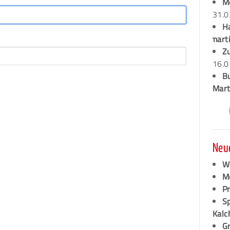
M
31.0
H
marti
Z
16.0
B
Mart
Neu
W
M
P
S
Kalc
G