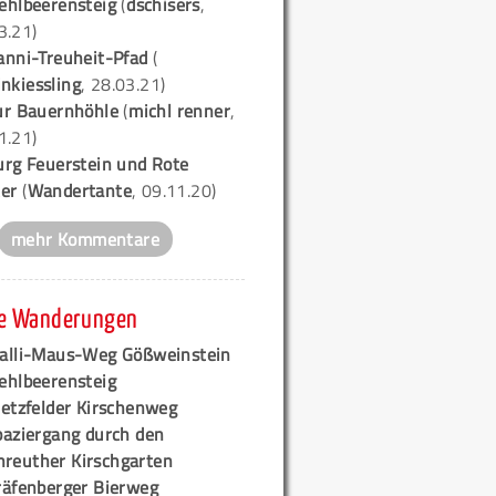
ehlbeerensteig
(
dschisers
,
3.21)
anni-Treuheit-Pfad
(
nkiessling
, 28.03.21)
ur Bauernhöhle
(
michl renner
,
1.21)
urg Feuerstein und Rote
er
(
Wandertante
, 09.11.20)
mehr Kommentare
e Wanderungen
alli-Maus-Weg Gößweinstein
ehlbeerensteig
retzfelder Kirschenweg
paziergang durch den
hreuther Kirschgarten
räfenberger Bierweg