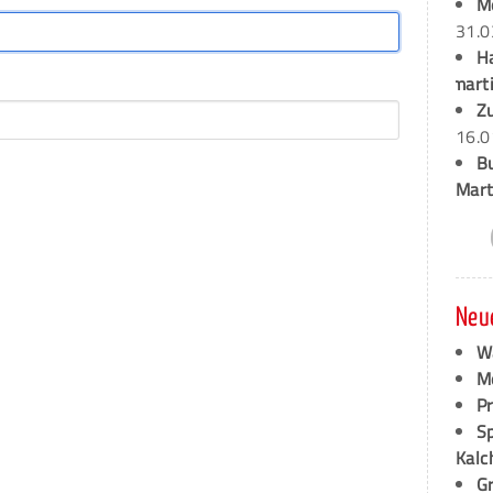
M
31.0
H
marti
Z
16.0
B
Mart
Neu
W
M
P
S
Kalc
G