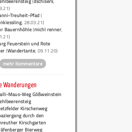
ehlbeerensteig
(
dschisers
,
3.21)
anni-Treuheit-Pfad
(
nkiessling
, 28.03.21)
ur Bauernhöhle
(
michl renner
,
1.21)
urg Feuerstein und Rote
er
(
Wandertante
, 09.11.20)
mehr Kommentare
e Wanderungen
alli-Maus-Weg Gößweinstein
ehlbeerensteig
retzfelder Kirschenweg
paziergang durch den
hreuther Kirschgarten
räfenberger Bierweg