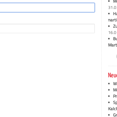
M
31.0
H
marti
Z
16.0
B
Mart
Neu
W
M
P
S
Kalc
G