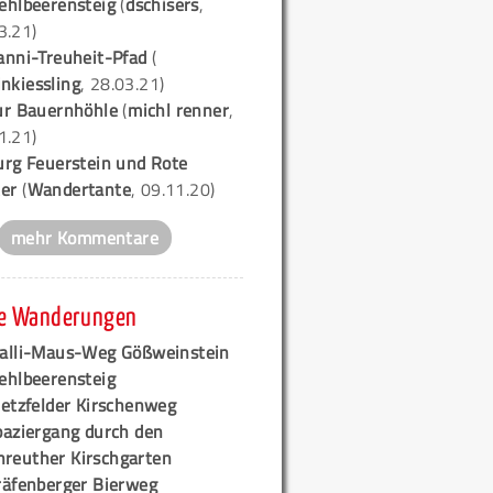
ehlbeerensteig
(
dschisers
,
3.21)
anni-Treuheit-Pfad
(
nkiessling
, 28.03.21)
ur Bauernhöhle
(
michl renner
,
1.21)
urg Feuerstein und Rote
er
(
Wandertante
, 09.11.20)
mehr Kommentare
e Wanderungen
alli-Maus-Weg Gößweinstein
ehlbeerensteig
retzfelder Kirschenweg
paziergang durch den
hreuther Kirschgarten
räfenberger Bierweg