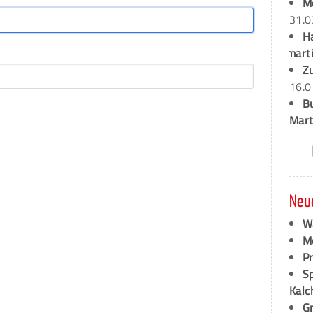
M
31.0
H
marti
Z
16.0
B
Mart
Neu
W
M
P
S
Kalc
G