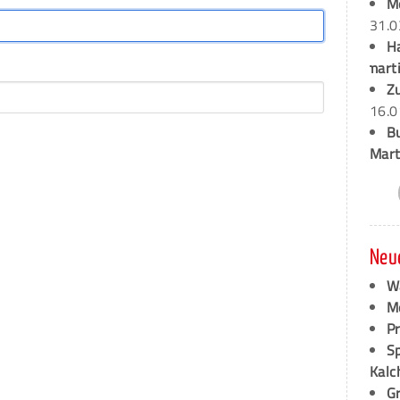
M
31.0
H
marti
Z
16.0
B
Mart
Neu
W
M
P
S
Kalc
G