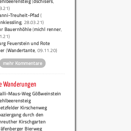
ehlbeerensteig
(
dschisers
,
3.21)
anni-Treuheit-Pfad
(
nkiessling
, 28.03.21)
ur Bauernhöhle
(
michl renner
,
1.21)
urg Feuerstein und Rote
er
(
Wandertante
, 09.11.20)
mehr Kommentare
e Wanderungen
alli-Maus-Weg Gößweinstein
ehlbeerensteig
retzfelder Kirschenweg
paziergang durch den
hreuther Kirschgarten
räfenberger Bierweg