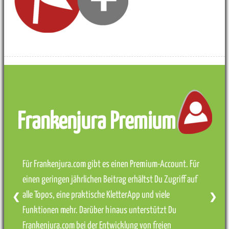
Frankenjura Premium
Für Frankenjura.com gibt es einen Premium-Account. Für
einen geringen jährlichen Beitrag erhältst Du Zugriff auf
alle Topos, eine praktische KletterApp und viele
❮
❯
Funktionen mehr. Darüber hinaus unterstützt Du
Frankenjura.com bei der Entwicklung von freien