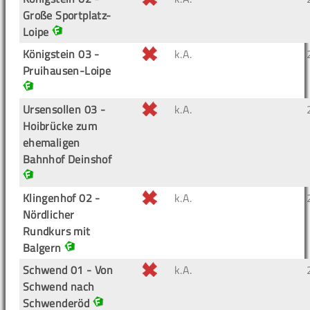
Große Sportplatz-
Loipe
Königstein 03 -
k.A.
Pruihausen-Loipe
Ursensollen 03 -
k.A.
Hoibrücke zum
ehemaligen
Bahnhof Deinshof
Klingenhof 02 -
k.A.
Nördlicher
Rundkurs mit
Balgern
Schwend 01 - Von
k.A.
Schwend nach
Schwenderöd