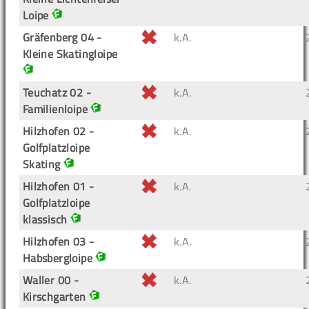
Loipe
Gräfenberg 04 -
k.A.
Kleine Skatingloipe
Teuchatz 02 -
k.A.
Familienloipe
Hilzhofen 02 -
k.A.
Golfplatzloipe
Skating
Hilzhofen 01 -
k.A.
Golfplatzloipe
klassisch
Hilzhofen 03 -
k.A.
Habsbergloipe
Waller 00 -
k.A.
Kirschgarten