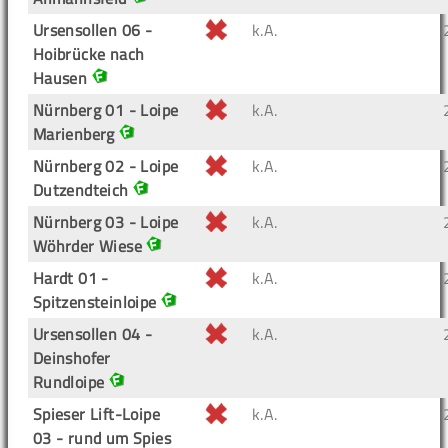
Ursensollen 06 -
k.A.
Hoibrücke nach
Hausen
Nürnberg 01 - Loipe
k.A.
Marienberg
Nürnberg 02 - Loipe
k.A.
Dutzendteich
Nürnberg 03 - Loipe
k.A.
Wöhrder Wiese
Hardt 01 -
k.A.
Spitzensteinloipe
Ursensollen 04 -
k.A.
Deinshofer
Rundloipe
Spieser Lift-Loipe
k.A.
03 - rund um Spies