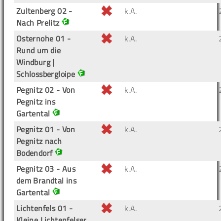
Zultenberg 02 -
k.A.
Nach Prelitz
Osternohe 01 -
k.A.
Rund um die
Windburg |
Schlossbergloipe
Pegnitz 02 - Von
k.A.
Pegnitz ins
Gartental
Pegnitz 01 - Von
k.A.
Pegnitz nach
Bodendorf
Pegnitz 03 - Aus
k.A.
dem Brandtal ins
Gartental
Lichtenfels 01 -
k.A.
Kleine Lichtenfelser