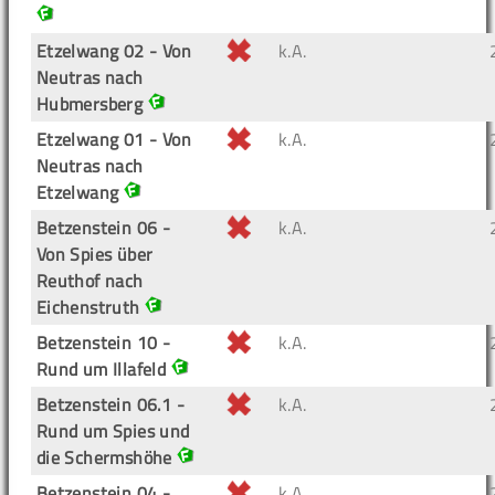
Etzelwang 02 - Von
k.A.
Neutras nach
Hubmersberg
Etzelwang 01 - Von
k.A.
Neutras nach
Etzelwang
Betzenstein 06 -
k.A.
Von Spies über
Reuthof nach
Eichenstruth
Betzenstein 10 -
k.A.
Rund um Illafeld
Betzenstein 06.1 -
k.A.
Rund um Spies und
die Schermshöhe
Betzenstein 04 -
k.A.