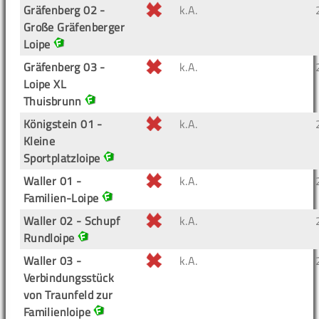
Gräfenberg 02 -
k.A.
Große Gräfenberger
Loipe
Gräfenberg 03 -
k.A.
Loipe XL
Thuisbrunn
Königstein 01 -
k.A.
Kleine
Sportplatzloipe
Waller 01 -
k.A.
Familien-Loipe
Waller 02 - Schupf
k.A.
Rundloipe
Waller 03 -
k.A.
Verbindungsstück
von Traunfeld zur
Familienloipe