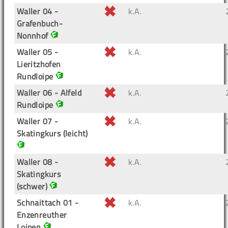
Waller 04 -
k.A.
Grafenbuch-
Nonnhof
Waller 05 -
k.A.
Lieritzhofen
Rundloipe
Waller 06 - Alfeld
k.A.
Rundloipe
Waller 07 -
k.A.
Skatingkurs (leicht)
Waller 08 -
k.A.
Skatingkurs
(schwer)
Schnaittach 01 -
k.A.
Enzenreuther
Loipen