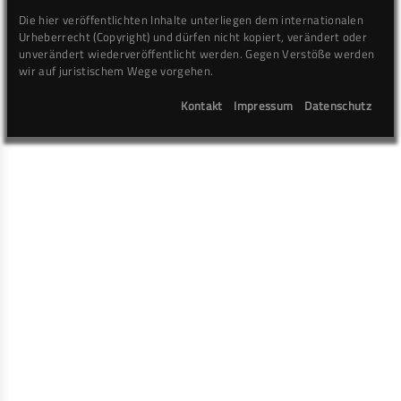
Die hier veröffentlichten Inhalte unterliegen dem internationalen
Urheberrecht (Copyright) und dürfen nicht kopiert, verändert oder
unverändert wiederveröffentlicht werden. Gegen Verstöße werden
wir auf juristischem Wege vorgehen.
Kontakt
Impressum
Datenschutz