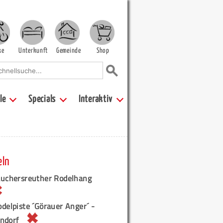
ke
Unterkunft
Gemeinde
Shop
le
Specials
Interaktiv
eln
auchersreuther Rodelhang
delpiste ´Görauer Anger´ -
ndorf