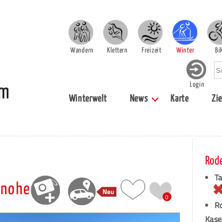
Wandern
Klettern
Freizeit
Winter
Bi
Login
Winterwelt
News
Karte
Zie
Rod
T
rnohe
0
Ro
Kase