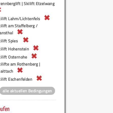
ennberglift | Skilift Etzelwang
ilift Lahm/Lichtenfels
ilift am Staffelberg /
ansthal
ilift Spies
ilift Hohenstein
ilift Osternohe
ilifte am Rothenberg |
aittach
ilift Eschenfelden
alle aktuellen Bedingungen
aufen