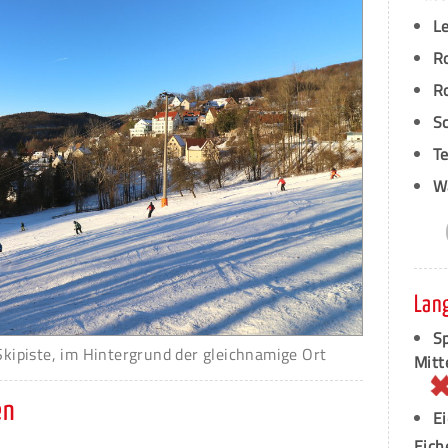
L
R
R
S
T
W
Lan
Sp
Skipiste, im Hintergrund der gleichnamige Ort
Mitt
en
E
Eich