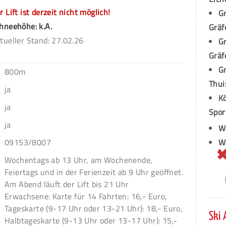
r Lift ist derzeit nicht möglich!
Gr
hneehöhe: k.A.
Gräf
tueller Stand: 27.02.26
G
Gräf
Gr
800m
Thui
ja
Kö
ja
Spor
ja
Wa
W
09153/8007
Wochentags ab 13 Uhr, am Wochenende,
Feiertags und in der Ferienzeit ab 9 Uhr geöffnet.
Am Abend läuft der Lift bis 21 Uhr
Erwachsene: Karte für 14 Fahrten: 16,- Euro,
Tageskarte (9-17 Uhr oder 13-21 Uhr): 18,- Euro,
Ski 
Halbtageskarte (9-13 Uhr oder 13-17 Uhr): 15,-