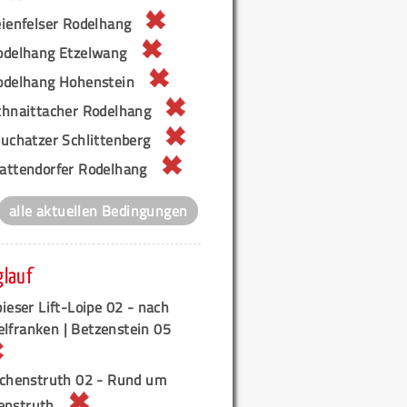
eienfelser Rodelhang
odelhang Etzelwang
odelhang Hohenstein
chnaittacher Rodelhang
euchatzer Schlittenberg
attendorfer Rodelhang
alle aktuellen Bedingungen
glauf
ieser Lift-Loipe 02 - nach
elfranken | Betzenstein 05
ichenstruth 02 - Rund um
enstruth