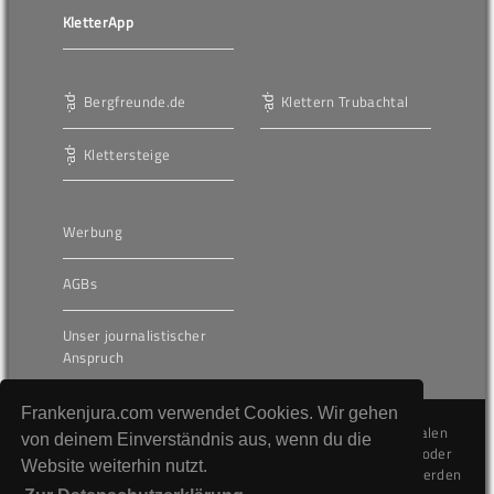
KletterApp
Bergfreunde.de
Klettern Trubachtal
Klettersteige
Werbung
AGBs
Unser journalistischer
Anspruch
Frankenjura.com verwendet Cookies. Wir gehen
Die hier veröffentlichten Inhalte unterliegen dem internationalen
von deinem Einverständnis aus, wenn du die
Urheberrecht (Copyright) und dürfen nicht kopiert, verändert oder
Website weiterhin nutzt.
unverändert wiederveröffentlicht werden. Gegen Verstöße werden