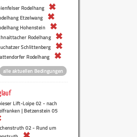
eienfelser Rodelhang
odelhang Etzelwang
odelhang Hohenstein
chnaittacher Rodelhang
euchatzer Schlittenberg
attendorfer Rodelhang
alle aktuellen Bedingungen
glauf
ieser Lift-Loipe 02 - nach
elfranken | Betzenstein 05
ichenstruth 02 - Rund um
enstruth