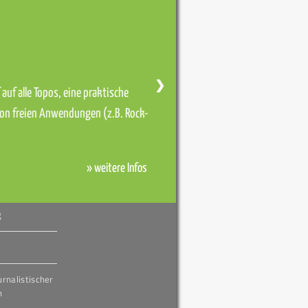
❯
auf alle Topos, eine praktische
von freien Anwendungen (z.B. Rock-
» weitere Infos
g
urnalistischer
h