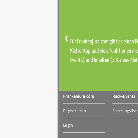
❮
Für Frankenjura.com gibt es einen Pr
KletterApp und viele Funktionen me
Events) und Inhalten (z.B. neue Kl
Frankenjura.com
Rock-Events
Registrieren
Sperrungslist
Login