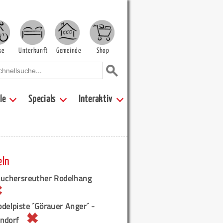
ke
Unterkunft
Gemeinde
Shop
le
Specials
Interaktiv
eln
auchersreuther Rodelhang
delpiste ´Görauer Anger´ -
ndorf