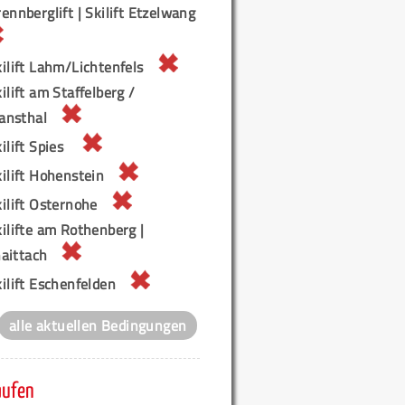
ennberglift | Skilift Etzelwang
ilift Lahm/Lichtenfels
ilift am Staffelberg /
ansthal
ilift Spies
ilift Hohenstein
ilift Osternohe
ilifte am Rothenberg |
aittach
ilift Eschenfelden
alle aktuellen Bedingungen
aufen