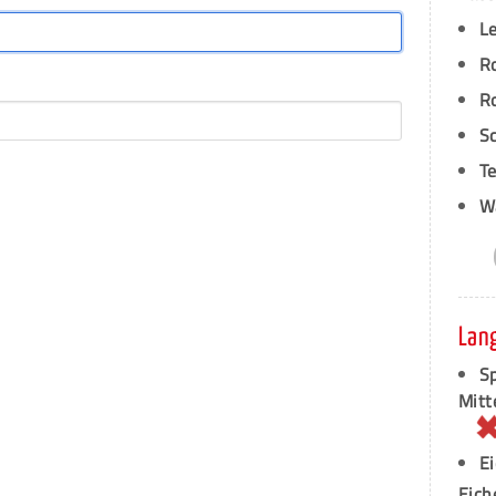
L
R
R
S
T
W
Lan
Sp
Mitt
E
Eich