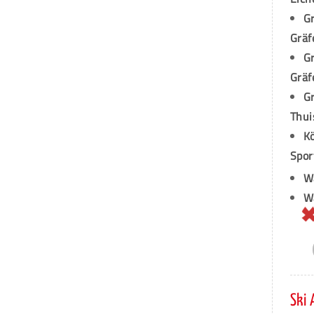
Gr
Gräf
G
Gräf
Gr
Thui
Kö
Spor
Wa
W
Ski 