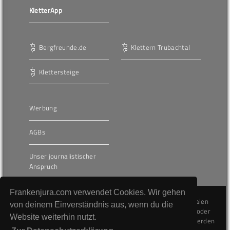
KletterApp
Bergfreunde.de
Klettern Trubachtal
Klettersteige
Werbung
AGBs
Unser journalistischer
Anspruch
Frankenjura.com verwendet Cookies. Wir gehen
Die hier veröffentlichten Inhalte unterliegen dem internationalen
von deinem Einverständnis aus, wenn du die
Urheberrecht (Copyright) und dürfen nicht kopiert, verändert oder
Website weiterhin nutzt.
unverändert wiederveröffentlicht werden. Gegen Verstöße werden