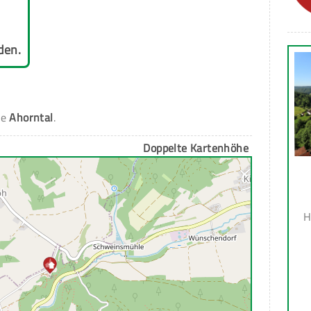
den.
de
Ahorntal
.
Doppelte Kartenhöhe
H