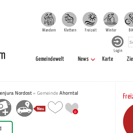
Wandern
Klettern
Freizeit
Winter
Bi
Login
Gemeindewelt
News
Karte
Zie
enjura Nordost
» Gemeinde
Ahorntal
Frei
0
d