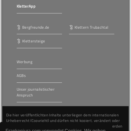
KletterApp
Bergfreunde.de
Klettern Trubachtal
Klettersteige
Werbung
AGBs
Unser journalistischer
Anspruch
Die hier veröffentlichten Inhalte unterliegen dem internationalen
Urheberrecht (Copyright) und dürfen nicht kopiert, verändert oder
unverändert wiederveröffentlicht werden. Gegen Verstöße werden
Frankenjura.com verwendet Cookies. Wir gehen