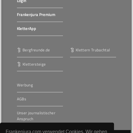
Login
Frankenjura Premium
KletterApp
Bergfreunde.de
Klettern Trubachtal
Klettersteige
Werbung
AGBs
Unser journalistischer
Anspruch
Frankenjura.com verwendet Cookies. Wir gehen