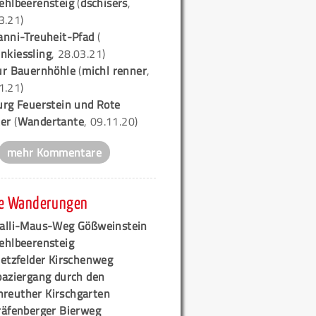
ehlbeerensteig
(
dschisers
,
3.21)
anni-Treuheit-Pfad
(
nkiessling
, 28.03.21)
ur Bauernhöhle
(
michl renner
,
1.21)
urg Feuerstein und Rote
er
(
Wandertante
, 09.11.20)
mehr Kommentare
e Wanderungen
alli-Maus-Weg Gößweinstein
ehlbeerensteig
retzfelder Kirschenweg
paziergang durch den
hreuther Kirschgarten
räfenberger Bierweg