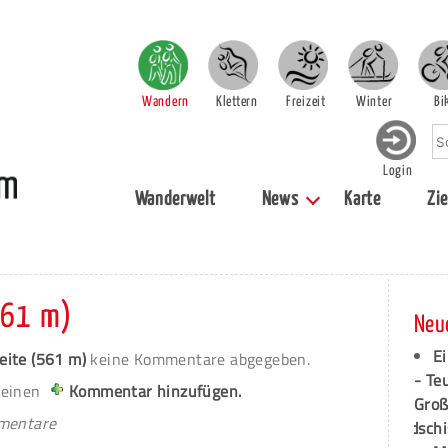
Wandern
Klettern
Freizeit
Winter
Bi
Login
Wanderwelt
News
Karte
Zie
561 m)
Neu
Ei
eite (561 m)
keine Kommentare abgegeben.
- Te
 einen
Kommentar hinzufügen.
Groß
mmentare
dschi