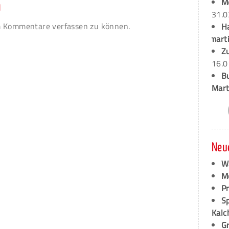
M
n
31.0
 Kommentare verfassen zu können.
H
marti
Z
16.0
B
Mart
Neu
W
M
P
S
Kalc
G