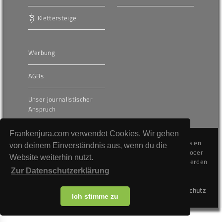
Klettersteige
Werbung
AGBs
Unser journalistischer
Anspruch
Frankenjura.com verwendet Cookies. Wir gehen
Die hier veröffentlichten Inhalte unterliegen dem internationalen
von deinem Einverständnis aus, wenn du die
Urheberrecht (Copyright) und dürfen nicht kopiert, verändert oder
Website weiterhin nutzt.
unverändert wiederveröffentlicht werden. Gegen Verstöße werden
wir auf juristischem Wege vorgehen.
Zur Datenschutzerklärung
Kontakt
Impressum
Datenschutz
Ich stimme zu