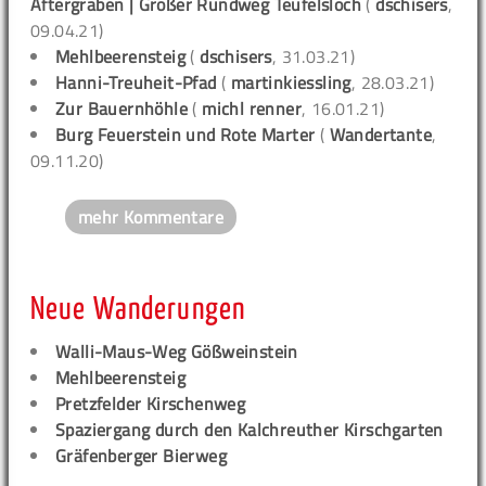
Aftergraben | Großer Rundweg Teufelsloch
(
dschisers
,
09.04.21)
Mehlbeerensteig
(
dschisers
, 31.03.21)
Hanni-Treuheit-Pfad
(
martinkiessling
, 28.03.21)
Zur Bauernhöhle
(
michl renner
, 16.01.21)
Burg Feuerstein und Rote Marter
(
Wandertante
,
09.11.20)
mehr Kommentare
Neue Wanderungen
Walli-Maus-Weg Gößweinstein
Mehlbeerensteig
Pretzfelder Kirschenweg
Spaziergang durch den Kalchreuther Kirschgarten
Gräfenberger Bierweg