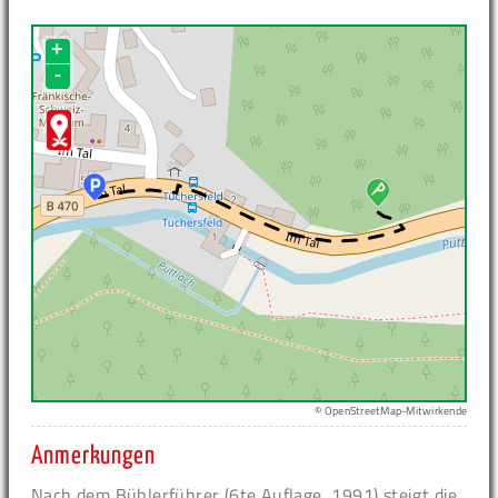
+
-
© OpenStreetMap-Mitwirkende
Anmerkungen
Nach dem Bühlerführer (6te Auflage, 1991) steigt die