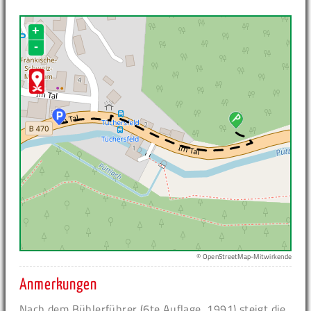
+
-
© OpenStreetMap-Mitwirkende
Anmerkungen
Nach dem Bühlerführer (6te Auflage, 1991) steigt die