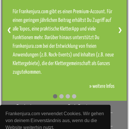
Für Frankenjura.com gibt es einen Premium-Account. Für
einen geringen jährlichen Beitrag erhältst Du Zugriff auf
alle Topos, eine praktische KletterApp und viele
❮
❯
Funktionen mehr. Darüber hinaus unterstützt Du
Frankenjura.com bei der Entwicklung von freien
Anwendungen (z.B. Rock-Events) und Inhalten (z.B. neue
Klettergebiete), die der Klettergemeinschaft als Ganzes
zugutekommen.
» weitere Infos
Frankenjura.com
Rock-Events
Frankenjura.com verwendet Cookies. Wir gehen
Registrieren
Sperrungsliste
von deinem Einverständnis aus, wenn du die
Website weiterhin nutzt.