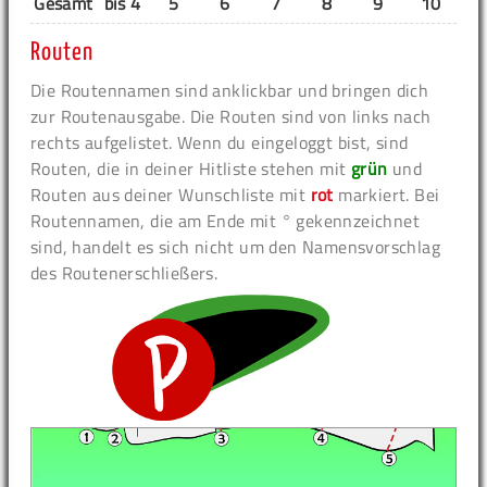
Gesamt
bis 4
5
6
7
8
9
10
11
Routen
Die Routennamen sind anklickbar und bringen dich
zur Routenausgabe. Die Routen sind von links nach
rechts aufgelistet. Wenn du eingeloggt bist, sind
Routen, die in deiner Hitliste stehen mit
grün
und
Routen aus deiner Wunschliste mit
rot
markiert. Bei
Routennamen, die am Ende mit ° gekennzeichnet
sind, handelt es sich nicht um den Namensvorschlag
des Routenerschließers.