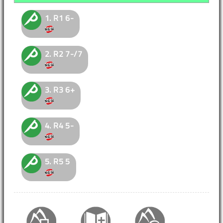
1.
R1
6-
2.
R2
7-/7
3.
R3
6+
4.
R4
5-
5.
R5
5