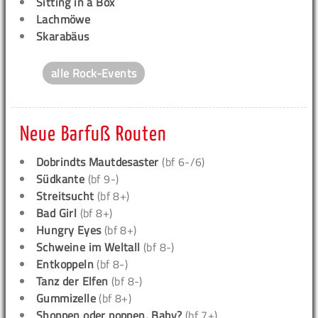
Sitting in a Box
Lachmöwe
Skarabäus
alle Rock-Events
Neue Barfuß Routen
Dobrindts Mautdesaster
(bf 6-/6)
Südkante
(bf 9-)
Streitsucht
(bf 8+)
Bad Girl
(bf 8+)
Hungry Eyes
(bf 8+)
Schweine im Weltall
(bf 8-)
Entkoppeln
(bf 8-)
Tanz der Elfen
(bf 8-)
Gummizelle
(bf 8+)
Shoppen oder poppen, Baby?
(bf 7+)