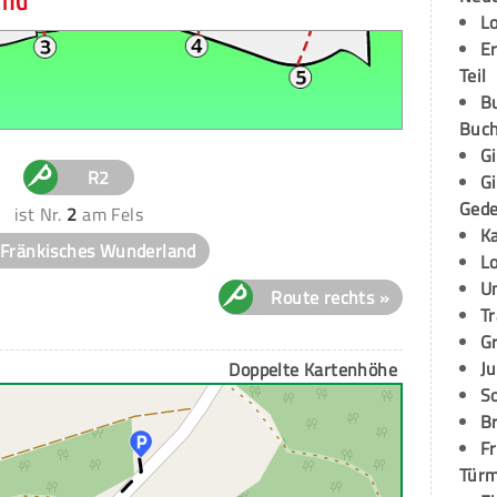
and
L
E
Teil
B
Buch
G
R2
G
Ged
ist Nr.
2
am Fels
K
Fränkisches Wunderland
L
U
Route rechts »
T
G
Ju
Doppelte Kartenhöhe
S
Br
Fr
Tür