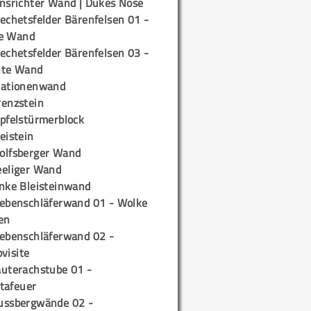
insrichter Wand | Dukes Nose
echetsfelder Bärenfelsen 01 -
e Wand
echetsfelder Bärenfelsen 03 -
hte Wand
tationenwand
renzstein
ipfelstürmerblock
eistein
olfsberger Wand
eeliger Wand
inke Bleisteinwand
iebenschläferwand 01 - Wolke
en
iebenschläferwand 02 -
pvisite
auterachstube 01 -
tafeuer
ussbergwände 02 -