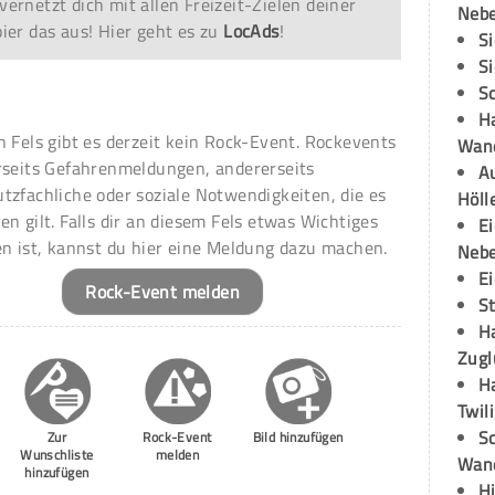
vernetzt dich mit allen Freizeit-Zielen deiner
Neb
er das aus! Hier geht es zu
LocAds
!
S
S
S
H
n Fels gibt es derzeit kein Rock-Event. Rockevents
Wand
rseits Gefahrenmeldungen, andererseits
Au
tzfachliche oder soziale Notwendigkeiten, die es
Höll
en gilt. Falls dir an diesem Fels etwas Wichtiges
E
en ist, kannst du hier eine Meldung dazu machen.
Neb
E
Rock-Event melden
S
H
Zugl
H
Twil
Sc
Zur
Rock-Event
Bild hinzufügen
Wunschliste
melden
Wand
hinzufügen
H