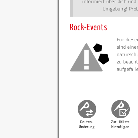
informiert über dich und 
Umgebung! Probi
Rock-Events
Für diese
sind eine
naturschu
zu beacht
aufgefall
Routen-
Zur Hitliste
änderung
hinzufügen