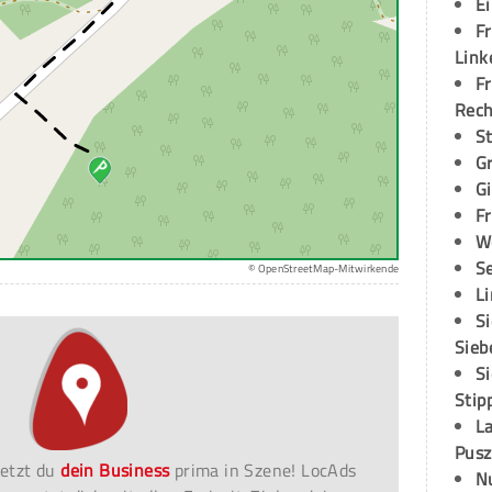
E
Fr
Link
Fr
Rec
S
G
G
Fr
W
S
© OpenStreetMap-Mitwirkende
L
S
Sieb
S
Stip
L
Pusz
etzt du
dein Business
prima in Szene! LocAds
N