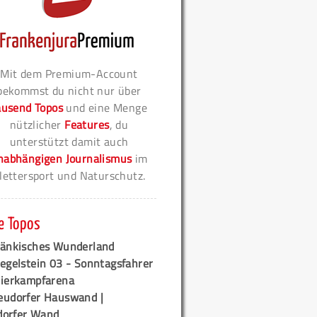
Mit dem Premium-Account
bekommst du nicht nur über
ausend Topos
und eine Menge
nützlicher
Features
, du
unterstützt damit auch
nabhängigen Journalismus
im
lettersport und Naturschutz.
e Topos
ränkisches Wunderland
egelstein 03 - Sonntagsfahrer
tierkampfarena
eudorfer Hauswand |
orfer Wand