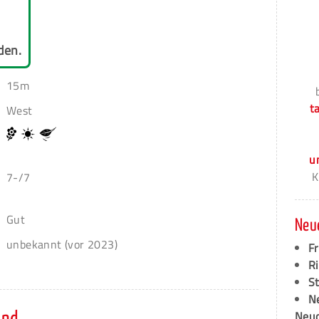
den.
15m
t
West
u
K
7-/7
Gut
Neu
unbekannt (vor 2023)
F
Ri
S
N
Neud