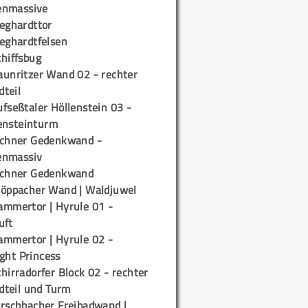
enmassive
ieghardttor
ieghardtfelsen
chiffsbug
aunritzer Wand 02 - rechter
teil
fseßtaler Höllenstein 03 -
ensteinturm
ichner Gedenkwand -
enmassiv
ichner Gedenkwand
töppacher Wand | Waldjuwel
ammertor | Hyrule 01 -
uft
ammertor | Hyrule 02 -
ight Princess
hirradorfer Block 02 - rechter
teil und Turm
irschbacher Freibadwand |