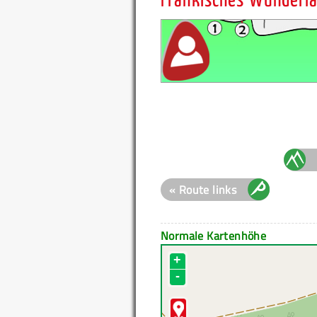
Fränkisches Wunderl
« Route links
Normale Kartenhöhe
+
-