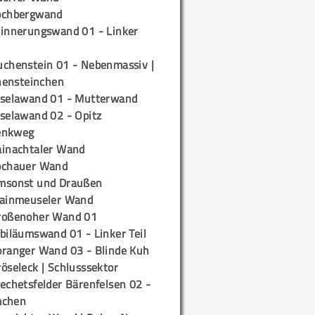
ochbergwand
rinnerungswand 01 - Linker
uchenstein 01 - Nebenmassiv |
ensteinchen
iselawand 01 - Mutterwand
iselawand 02 - Opitz
enkweg
ainachtaler Wand
ochauer Wand
msonst und Draußen
rainmeuseler Wand
roßenoher Wand 01
biläumswand 01 - Linker Teil
oranger Wand 03 - Blinde Kuh
öseleck | Schlusssektor
echetsfelder Bärenfelsen 02 -
mchen