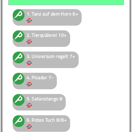
1.
Tanz auf dem Horn
6+
2.
Tierquälerei
10+
3.
Universum regelt
7+
4.
Picador
7-
5.
Satanstango
8
6.
Rotes Tuch
8/8+