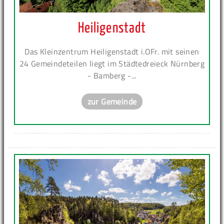
Heiligenstadt
Das Kleinzentrum Heiligenstadt i.OFr. mit seinen
24 Gemeindeteilen liegt im Städtedreieck Nürnberg
- Bamberg -...
zur Gemeinde