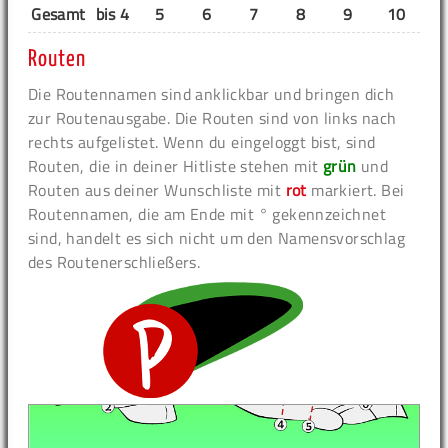
Gesamt
bis 4
5
6
7
8
9
10
11
Routen
Die Routennamen sind anklickbar und bringen dich
zur Routenausgabe. Die Routen sind von links nach
rechts aufgelistet. Wenn du eingeloggt bist, sind
Routen, die in deiner Hitliste stehen mit
grün
und
Routen aus deiner Wunschliste mit
rot
markiert. Bei
Routennamen, die am Ende mit ° gekennzeichnet
sind, handelt es sich nicht um den Namensvorschlag
des Routenerschließers.