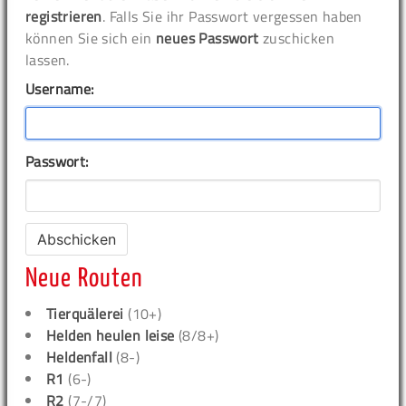
registrieren
. Falls Sie ihr Passwort vergessen haben
können Sie sich ein
neues Passwort
zuschicken
lassen.
Username:
Passwort:
Neue Routen
Tierquälerei
(10+)
Helden heulen leise
(8/8+)
Heldenfall
(8-)
R1
(6-)
R2
(7-/7)