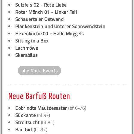
Sulzfels 02 - Rote Liebe
Roter Mönch 01 - Linker Teil
Schauertaler Ostwand
Plankenstein und Unterer Sonnwendstein
Hexenküche 01 - Hallo Muggels
Sitting in a Box
Lachmöwe
Skarabäus
alle Rock-Events
Neue Barfuß Routen
Dobrindts Mautdesaster
(bf 6-/6)
Südkante
(bf 9-)
Streitsucht
(bf 8+)
Bad Girl
(bf 8+)