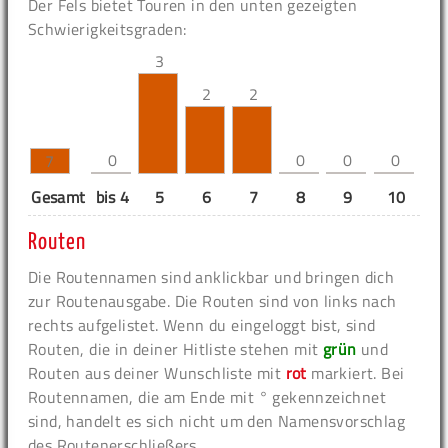
Der Fels bietet Touren in den unten gezeigten
Schwierigkeitsgraden:
3
2
2
0
0
0
0
7
Gesamt
bis 4
5
6
7
8
9
10
11
Routen
Die Routennamen sind anklickbar und bringen dich
zur Routenausgabe. Die Routen sind von links nach
rechts aufgelistet. Wenn du eingeloggt bist, sind
Routen, die in deiner Hitliste stehen mit
grün
und
Routen aus deiner Wunschliste mit
rot
markiert. Bei
Routennamen, die am Ende mit ° gekennzeichnet
sind, handelt es sich nicht um den Namensvorschlag
des Routenerschließers.