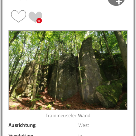
10
Trainmeuseler Wand
Ausrichtung:
West
Vegetation:
ja