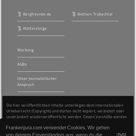
Bergfreunde.de
Klettern Trubachtal
Klettersteige
Werbung
AGBs
Unser journalistischer
Anspruch
Die hier veröffentlichten Inhalte unterliegen dem internationalen
Urheberrecht (Copyright) und dürfen nicht kopiert, verändert oder
unverändert wiederveröffentlicht werden. Gegen Verstöße werden
wir auf juristischem Wege vorgehen.
Frankenjura.com verwendet Cookies. Wir gehen
Kontakt
Impressum
Datenschutz
von deinem Einverständnis aus, wenn du die