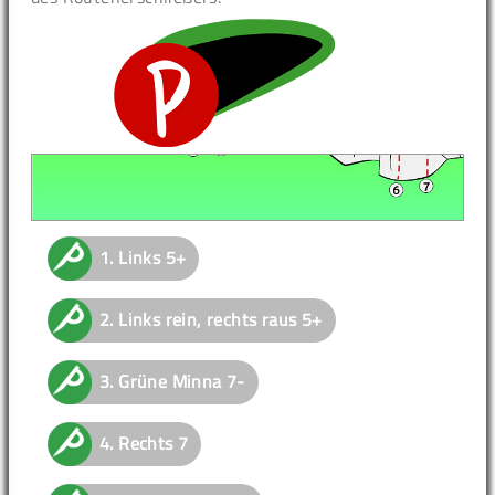
1.
Links
5+
2.
Links rein, rechts raus
5+
3.
Grüne Minna
7-
4.
Rechts
7