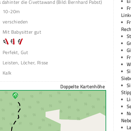
E
s dahinter die Civettawand (Bild: Bernhard Pabst)
Fr
10-20m
Link
verschieden
Fr
Rec
Mit Babysitter gut
S
G
G
Perfekt, Gut
Fr
Leisten, Löcher, Risse
W
S
Kalk
Sieb
S
Doppelte Kartenhöhe
Stip
L
S
N
Neb
L