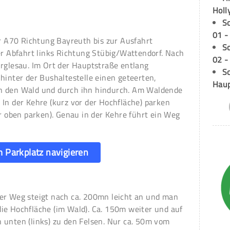
Holl
S
01 -
A70 Richtung Bayreuth bis zur Ausfahrt
S
er Abfahrt links Richtung Stübig/Wattendorf. Nach
02 -
urglesau. Im Ort der Hauptstraße entlang
Sc
hinter der Bushaltestelle einen geteerten,
Hau
n den Wald und durch ihn hindurch. Am Waldende
In der Kehre (kurz vor der Hochfläche) parken
er oben parken). Genau in der Kehre führt ein Weg
 Parkplatz navigieren
er Weg steigt nach ca. 200mn leicht an und man
ie Hochfläche (im Wald). Ca. 150m weiter und auf
 unten (links) zu den Felsen. Nur ca. 50m vom