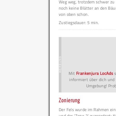
Weg weg, trotzdem schwer zu 
noch keine Blätter an den Bäu
von oben schon.
Zustiegsdauer: 5 min.
Mit
Frankenjura LocAds
s
informiert über dich und 
Umgebung! Probi
Zonierung
Der Fels wurde im Rahmen eine
und der 'Zone 2' zugeordnet: K