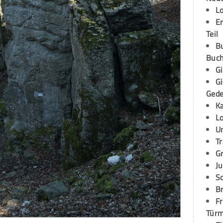
L
E
Teil
B
Buch
G
G
Ged
K
L
U
T
G
Ju
S
Br
Fr
Tür