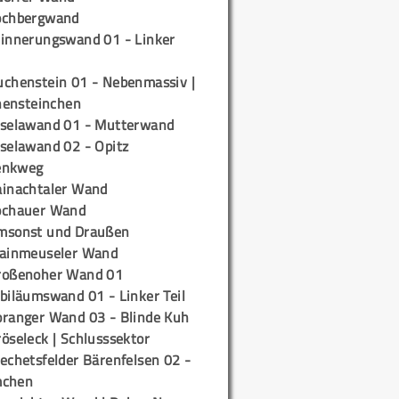
ochbergwand
rinnerungswand 01 - Linker
uchenstein 01 - Nebenmassiv |
ensteinchen
iselawand 01 - Mutterwand
iselawand 02 - Opitz
enkweg
ainachtaler Wand
ochauer Wand
msonst und Draußen
rainmeuseler Wand
roßenoher Wand 01
biläumswand 01 - Linker Teil
oranger Wand 03 - Blinde Kuh
öseleck | Schlusssektor
echetsfelder Bärenfelsen 02 -
mchen