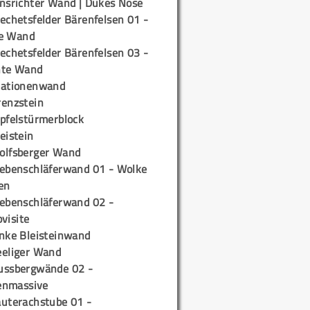
insrichter Wand | Dukes Nose
echetsfelder Bärenfelsen 01 -
e Wand
echetsfelder Bärenfelsen 03 -
hte Wand
tationenwand
renzstein
ipfelstürmerblock
eistein
olfsberger Wand
iebenschläferwand 01 - Wolke
en
iebenschläferwand 02 -
pvisite
inke Bleisteinwand
eeliger Wand
ussbergwände 02 -
enmassive
auterachstube 01 -