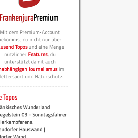
Mit dem Premium-Account
bekommst du nicht nur über
ausend Topos
und eine Menge
nützlicher
Features
, du
unterstützt damit auch
nabhängigen Journalismus
im
lettersport und Naturschutz.
e Topos
ränkisches Wunderland
egelstein 03 - Sonntagsfahrer
tierkampfarena
eudorfer Hauswand |
orfer Wand