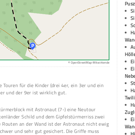
Pusz
S
S
S
H
Wand
Au
Höll
E
© OpenStreetMap-Mitwirkende
E
Neb
S
 Touren für die Kinder (drei 4er, ein 3er und ein
H
7er und der 9er ist wirklich gut.
Twil
H
türmerblock mit Astronaut (7-) eine Neutour
Zugl
enländer Schild und dem Gipfelstürmerriss zwei
E
le Routen an der Wand ist der Astronaut nicht ewig
Wan
chwer und sehr gut gesichert. Die Griffe muss
H