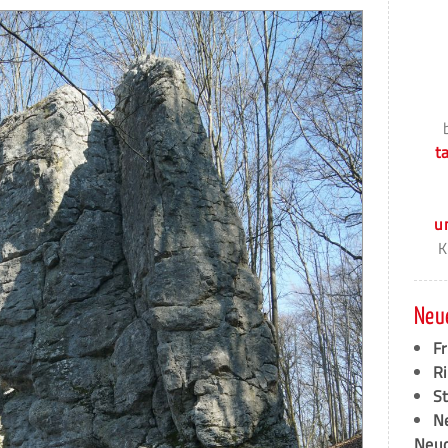
t
u
K
Neu
F
Ri
S
N
Neud