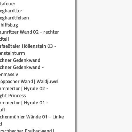
tafeuer
ieghardttor
ieghardtfelsen
chiffsbug
aunritzer Wand 02 - rechter
teil
fseßtaler Höllenstein 03 -
ensteinturm
ichner Gedenkwand
ichner Gedenkwand -
enmassiv
töppacher Wand | Waldjuwel
ammertor | Hyrule 02 -
ight Princess
ammertor | Hyrule 01 -
uft
ichenmühler Wände 01 - Linke
d
irschbacher Freibadwand |