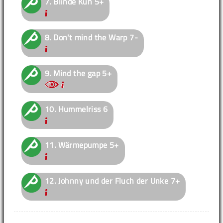
7.
Blinde Kuh
5+
8.
Don't mind the Warp
7-
9.
Mind the gap
5+
10.
Hummelriss
6
11.
Wärmepumpe
5+
12.
Johnny und der Fluch der Unke
7+