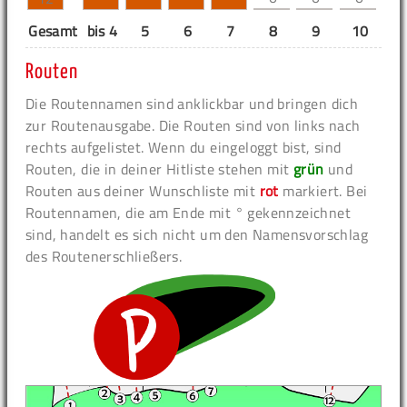
Gesamt
bis 4
5
6
7
8
9
10
11
Routen
Die Routennamen sind anklickbar und bringen dich
zur Routenausgabe. Die Routen sind von links nach
rechts aufgelistet. Wenn du eingeloggt bist, sind
Routen, die in deiner Hitliste stehen mit
grün
und
Routen aus deiner Wunschliste mit
rot
markiert. Bei
Routennamen, die am Ende mit ° gekennzeichnet
sind, handelt es sich nicht um den Namensvorschlag
des Routenerschließers.