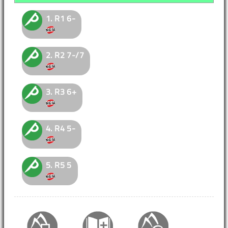
1.
R1
6-
2.
R2
7-/7
3.
R3
6+
4.
R4
5-
5.
R5
5