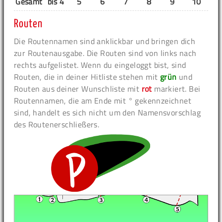
Gesamt
bis 4
5
6
7
8
9
10
11
Routen
Die Routennamen sind anklickbar und bringen dich
zur Routenausgabe. Die Routen sind von links nach
rechts aufgelistet. Wenn du eingeloggt bist, sind
Routen, die in deiner Hitliste stehen mit
grün
und
Routen aus deiner Wunschliste mit
rot
markiert. Bei
Routennamen, die am Ende mit ° gekennzeichnet
sind, handelt es sich nicht um den Namensvorschlag
des Routenerschließers.