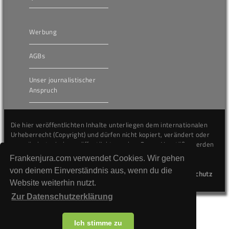
Werbung
AGBs
Unser journalistischer
Anspruch
Die hier veröffentlichten Inhalte unterliegen dem internationalen
Urheberrecht (Copyright) und dürfen nicht kopiert, verändert oder
unverändert wiederveröffentlicht werden. Gegen Verstöße werden
wir auf juristischem Wege vorgehen.
Frankenjura.com verwendet Cookies. Wir gehen
von deinem Einverständnis aus, wenn du die
Kontakt
Impressum
Datenschutz
Website weiterhin nutzt.
Zur Datenschutzerklärung
Ich stimme zu