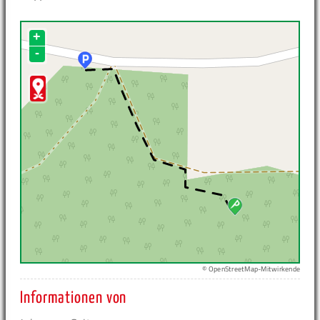
+
-
© OpenStreetMap-Mitwirkende
Informationen von