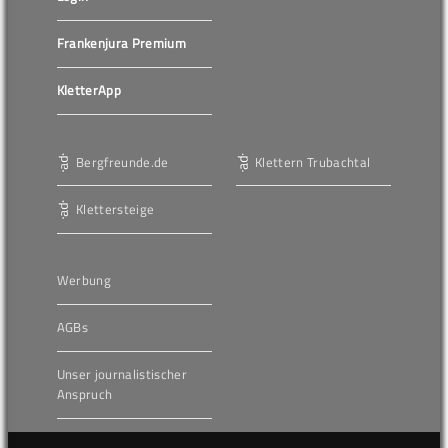
Frankenjura Premium
KletterApp
Bergfreunde.de
Klettern Trubachtal
Klettersteige
Werbung
AGBs
Unser journalistischer
Anspruch