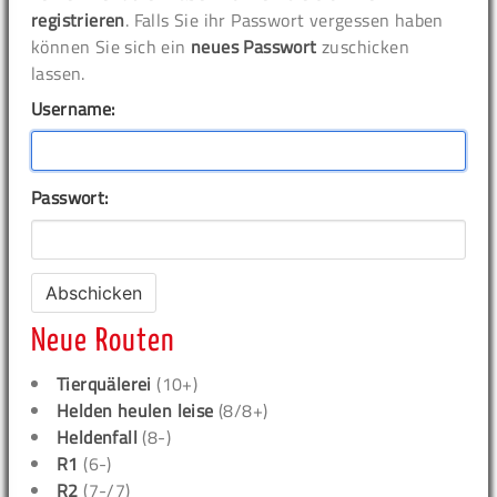
registrieren
. Falls Sie ihr Passwort vergessen haben
können Sie sich ein
neues Passwort
zuschicken
lassen.
Username:
Passwort:
Neue Routen
Tierquälerei
(10+)
Helden heulen leise
(8/8+)
Heldenfall
(8-)
R1
(6-)
R2
(7-/7)