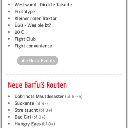
Westwand | Direkte Talseite
Prototype
Kleiner roter Traktor
Ü60 - Was bleibt?
80 C
Fight Club
Fight convenience
alle Rock-Events
Neue Barfuß Routen
Dobrindts Mautdesaster
(bf 6-/6)
Südkante
(bf 9-)
Streitsucht
(bf 8+)
Bad Girl
(bf 8+)
Hungry Eyes
(bf 8+)