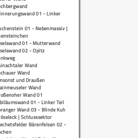
ochbergwand
rinnerungswand 01 - Linker
uchenstein 01 - Nebenmassiv |
ensteinchen
iselawand 01 - Mutterwand
iselawand 02 - Opitz
enkweg
ainachtaler Wand
ochauer Wand
msonst und Draußen
rainmeuseler Wand
roßenoher Wand 01
biläumswand 01 - Linker Teil
oranger Wand 03 - Blinde Kuh
öseleck | Schlusssektor
echetsfelder Bärenfelsen 02 -
mchen