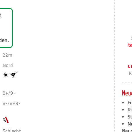
d
den.
t
22m
Nord
u
K
8+/9-
Neu
F
8-/8//9-
Ri
S
N
Schlecht
Neud