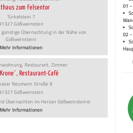
01 -
sthaus zum Felsentor
Sc
Türkelstein 7
Wand
91327 Gößweinstein
S
 günstige Übernachtung in der Nähe von
02 -
Gößweinstein!
Sc
Mehr Informationen
Hau
ienwohnung, Restaurant, Zimmer
´Krone´, Restaurant-Café
hasar Neumann Straße 9
91327 Gößweinstein
nd Übernachten im Herzen Gößweinsteins!
Mehr Informationen