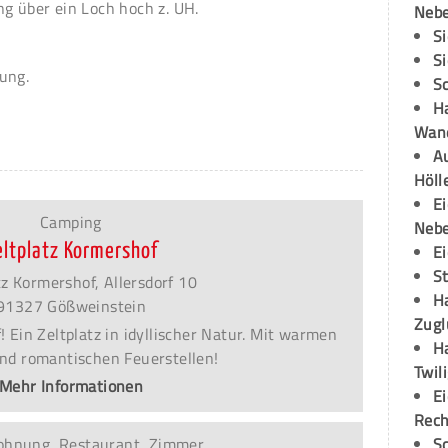
g über ein Loch hoch z. UH.
Neb
S
S
ung.
S
H
Wand
Au
Höll
E
Camping
Neb
eltplatz Kormershof
E
S
tz Kormershof, Allersdorf 10
H
91327 Gößweinstein
Zugl
 Ein Zeltplatz in idyllischer Natur. Mit warmen
H
nd romantischen Feuerstellen!
Twil
Mehr Informationen
E
Rech
ohnung, Restaurant, Zimmer
S