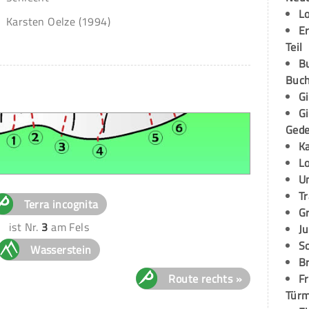
L
Karsten Oelze (1994)
E
Teil
B
Buch
G
G
Ged
K
L
U
T
Terra incognita
G
ist Nr.
3
am Fels
Ju
S
Wasserstein
Br
Route rechts »
Fr
Tür