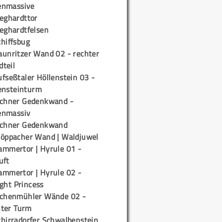
enmassive
ieghardttor
ieghardtfelsen
chiffsbug
aunritzer Wand 02 - rechter
teil
fseßtaler Höllenstein 03 -
ensteinturm
ichner Gedenkwand -
enmassiv
ichner Gedenkwand
töppacher Wand | Waldjuwel
ammertor | Hyrule 01 -
uft
ammertor | Hyrule 02 -
ight Princess
ichenmühler Wände 02 -
ter Turm
chirradorfer Schwalbenstein