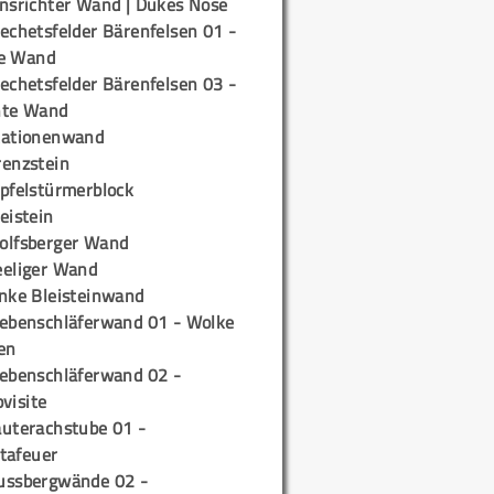
insrichter Wand | Dukes Nose
echetsfelder Bärenfelsen 01 -
e Wand
echetsfelder Bärenfelsen 03 -
hte Wand
tationenwand
renzstein
ipfelstürmerblock
eistein
olfsberger Wand
eeliger Wand
inke Bleisteinwand
iebenschläferwand 01 - Wolke
en
iebenschläferwand 02 -
pvisite
auterachstube 01 -
tafeuer
ussbergwände 02 -