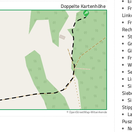
E
Doppelte Kartenhöhe
Fr
Link
Fr
Rec
S
G
G
Fr
W
S
L
S
Sieb
S
Stip
© OpenStreetMap-Mitwirkende
L
Pusz
N