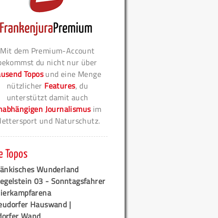
Mit dem Premium-Account
bekommst du nicht nur über
ausend Topos
und eine Menge
nützlicher
Features
, du
unterstützt damit auch
nabhängigen Journalismus
im
lettersport und Naturschutz.
e Topos
ränkisches Wunderland
egelstein 03 - Sonntagsfahrer
tierkampfarena
eudorfer Hauswand |
orfer Wand