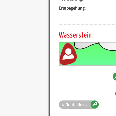
Erstbegehung:
Wasserstein
« Route links