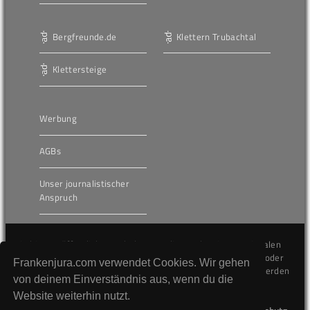
Bergfreunde.de
Klettern Trubachtal
Klettersteige
Werbung
AGBs
Unser journalistischer
Anspruch
Die hier veröffentlichten Inhalte unterliegen dem internationalen
Urheberrecht (Copyright) und dürfen nicht kopiert, verändert oder
Frankenjura.com verwendet Cookies. Wir gehen
unverändert wiederveröffentlicht werden. Gegen Verstöße werden
von deinem Einverständnis aus, wenn du die
wir auf juristischem Wege vorgehen.
Website weiterhin nutzt.