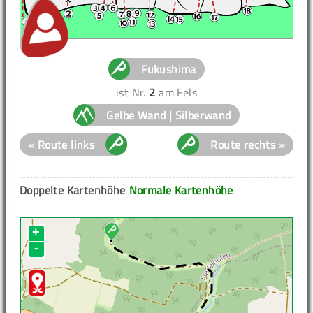
Fukushima
ist Nr.
2
am Fels
Gelbe Wand | Silberwand
« Route links
Route rechts »
Doppelte Kartenhöhe
Normale Kartenhöhe
+
-