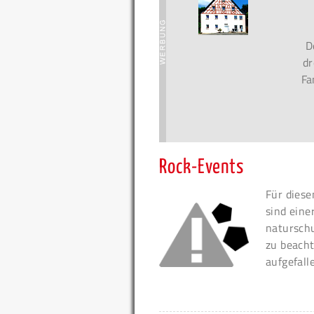
D
dr
Fa
Rock-Events
Für diese
sind eine
naturschu
zu beacht
aufgefall