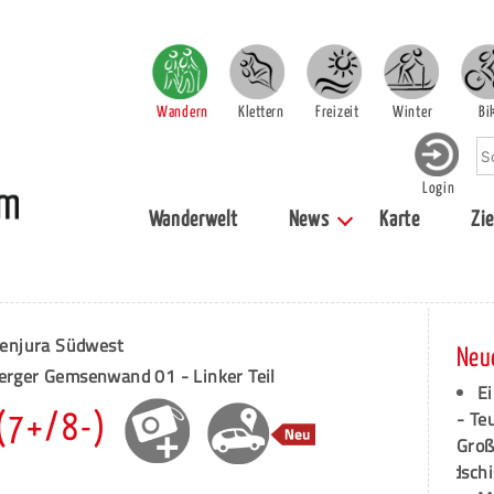
Wandern
Klettern
Freizeit
Winter
Bi
Login
Wanderwelt
News
Karte
Zie
enjura Südwest
Neu
berger Gemsenwand 01 - Linker Teil
Ei
- Te
(7+/8-)
Groß
dschi