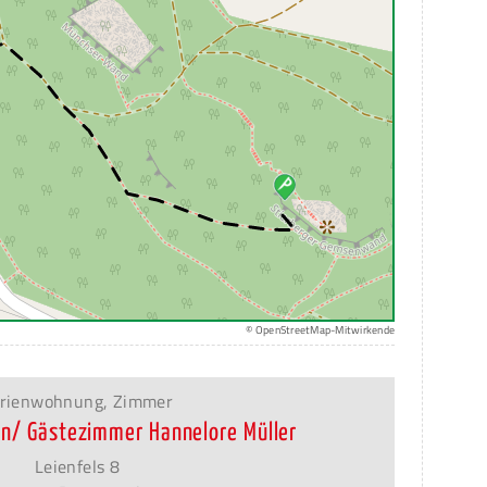
© OpenStreetMap-Mitwirkende
rienwohnung, Zimmer
n/ Gästezimmer Hannelore Müller
Leienfels 8