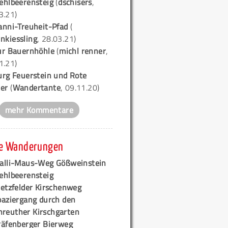
ehlbeerensteig
(
dschisers
,
3.21)
anni-Treuheit-Pfad
(
nkiessling
, 28.03.21)
ur Bauernhöhle
(
michl renner
,
1.21)
urg Feuerstein und Rote
er
(
Wandertante
, 09.11.20)
mehr Kommentare
e Wanderungen
alli-Maus-Weg Gößweinstein
ehlbeerensteig
retzfelder Kirschenweg
paziergang durch den
hreuther Kirschgarten
räfenberger Bierweg