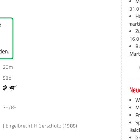
M
31.0
H
marti
d
Z
16.0
B
den.
Mart
20m
Süd
Neu
W
7+/8-
M
P
S
J.Engelbrecht,H.Gerschütz (1988)
Kalc
G