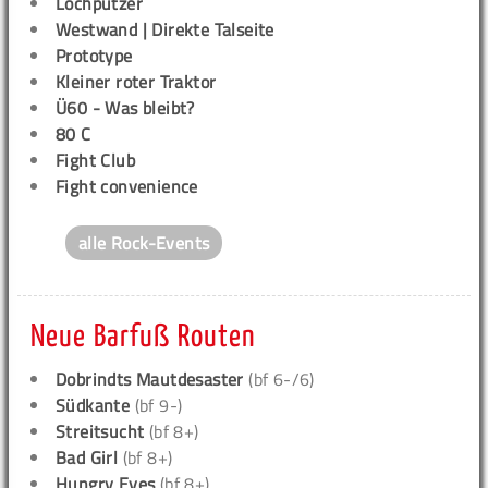
Lochputzer
Westwand | Direkte Talseite
Prototype
Kleiner roter Traktor
Ü60 - Was bleibt?
80 C
Fight Club
Fight convenience
alle Rock-Events
Neue Barfuß Routen
Dobrindts Mautdesaster
(bf 6-/6)
Südkante
(bf 9-)
Streitsucht
(bf 8+)
Bad Girl
(bf 8+)
Hungry Eyes
(bf 8+)