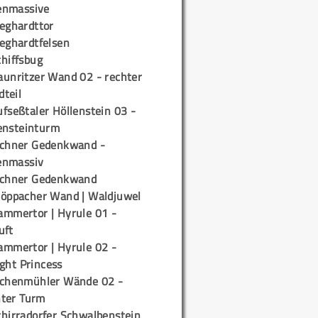
enmassive
ieghardttor
ieghardtfelsen
chiffsbug
aunritzer Wand 02 - rechter
teil
fseßtaler Höllenstein 03 -
ensteinturm
ichner Gedenkwand -
enmassiv
ichner Gedenkwand
töppacher Wand | Waldjuwel
ammertor | Hyrule 01 -
uft
ammertor | Hyrule 02 -
ight Princess
ichenmühler Wände 02 -
ter Turm
chirradorfer Schwalbenstein