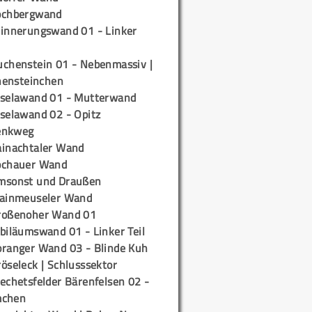
ochbergwand
rinnerungswand 01 - Linker
uchenstein 01 - Nebenmassiv |
ensteinchen
iselawand 01 - Mutterwand
iselawand 02 - Opitz
enkweg
ainachtaler Wand
ochauer Wand
msonst und Draußen
rainmeuseler Wand
roßenoher Wand 01
biläumswand 01 - Linker Teil
oranger Wand 03 - Blinde Kuh
öseleck | Schlusssektor
echetsfelder Bärenfelsen 02 -
mchen