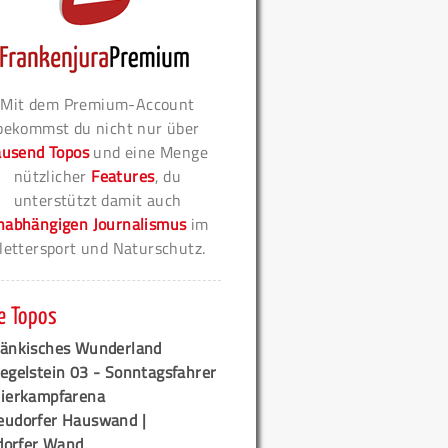
Mit dem Premium-Account
bekommst du nicht nur über
ausend Topos
und eine Menge
nützlicher
Features
, du
unterstützt damit auch
nabhängigen Journalismus
im
lettersport und Naturschutz.
e Topos
ränkisches Wunderland
egelstein 03 - Sonntagsfahrer
tierkampfarena
eudorfer Hauswand |
orfer Wand