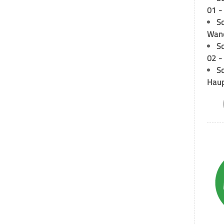
01 -
Sc
Wand
S
02 -
Sc
Hau