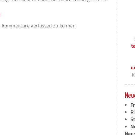
n
 Kommentare verfassen zu können.
t
u
K
Neu
F
Ri
S
N
Neud