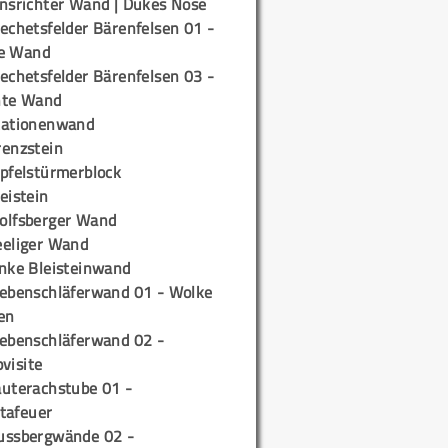
insrichter Wand | Dukes Nose
echetsfelder Bärenfelsen 01 -
e Wand
echetsfelder Bärenfelsen 03 -
hte Wand
tationenwand
renzstein
ipfelstürmerblock
eistein
olfsberger Wand
eeliger Wand
inke Bleisteinwand
iebenschläferwand 01 - Wolke
en
iebenschläferwand 02 -
pvisite
auterachstube 01 -
tafeuer
ussbergwände 02 -