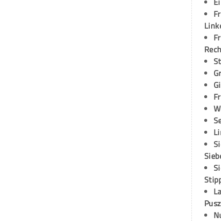
E
Fr
Link
Fr
Rec
S
G
G
Fr
W
S
L
S
Sieb
S
Stip
L
Pusz
N