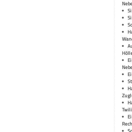
Neb
S
S
S
H
Wand
Au
Höll
E
Neb
E
S
H
Zugl
H
Twil
E
Rech
S