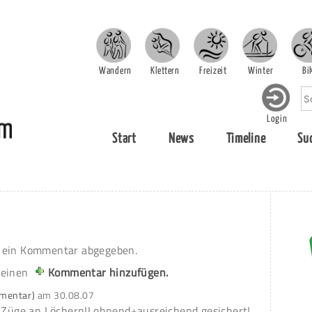
Wandern
Klettern
Freizeit
Winter
Bi
Login
Start
News
Timeline
Su
ein Kommentar abgegeben.
 einen
Kommentar hinzufügen.
mmentar)
am
30.08.07
e Züge an Löchern!Lohnend+ausreichend gesichert!