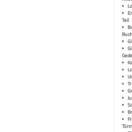
L
E
Teil
B
Buch
G
G
Ged
K
L
U
T
G
Ju
S
Br
Fr
Tür