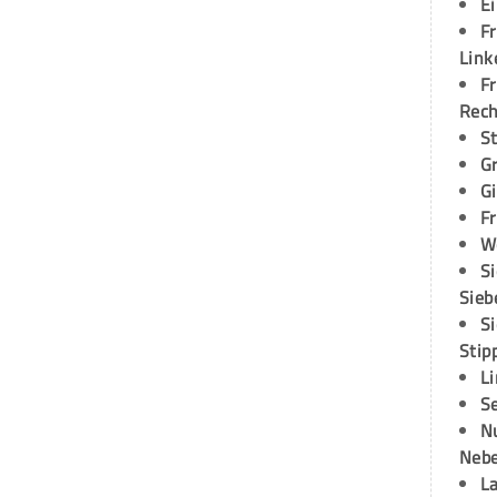
E
Fr
Link
Fr
Rec
S
G
G
Fr
W
S
Sieb
S
Stip
L
S
N
Neb
L