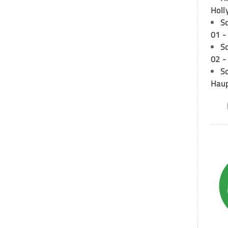
Holl
S
01 -
S
02 -
Sc
Hau