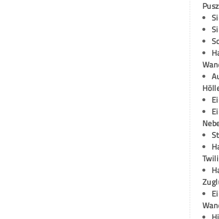
Pusz
S
S
S
H
Wand
Au
Höll
E
E
Neb
S
H
Twil
H
Zugl
E
Wan
H