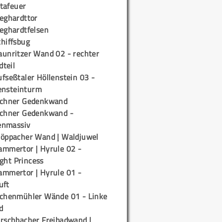
tafeuer
ieghardttor
ieghardtfelsen
chiffsbug
aunritzer Wand 02 - rechter
teil
fseßtaler Höllenstein 03 -
ensteinturm
ichner Gedenkwand
ichner Gedenkwand -
enmassiv
töppacher Wand | Waldjuwel
ammertor | Hyrule 02 -
ight Princess
ammertor | Hyrule 01 -
uft
ichenmühler Wände 01 - Linke
d
irschbacher Freibadwand |