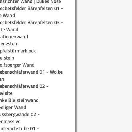
insrichter Wand | Dukes Nose
echetsfelder Bärenfelsen 01 -
e Wand
echetsfelder Bärenfelsen 03 -
hte Wand
tationenwand
renzstein
ipfelstürmerblock
eistein
olfsberger Wand
iebenschläferwand 01 - Wolke
en
iebenschläferwand 02 -
pvisite
inke Bleisteinwand
eeliger Wand
ussbergwände 02 -
enmassive
auterachstube 01 -