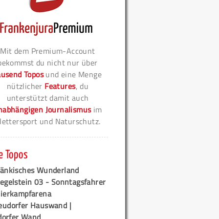
Mit dem Premium-Account
bekommst du nicht nur über
ausend Topos
und eine Menge
nützlicher
Features
, du
unterstützt damit auch
nabhängigen Journalismus
im
lettersport und Naturschutz.
e Topos
ränkisches Wunderland
egelstein 03 - Sonntagsfahrer
tierkampfarena
eudorfer Hauswand |
orfer Wand