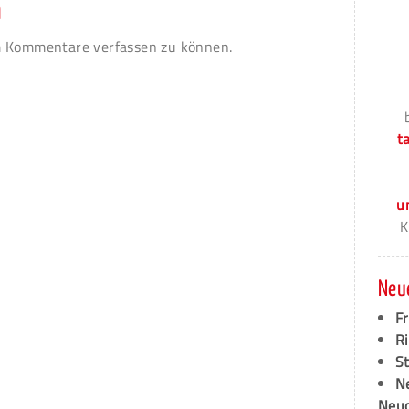
n
 Kommentare verfassen zu können.
t
u
K
Neu
F
Ri
S
N
Neud