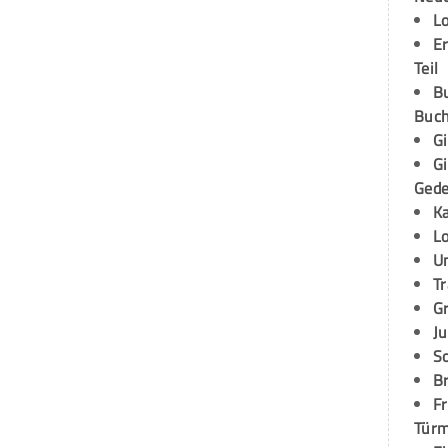
L
E
Teil
B
Buch
G
G
Ged
K
L
U
T
G
Ju
S
Br
Fr
Tür