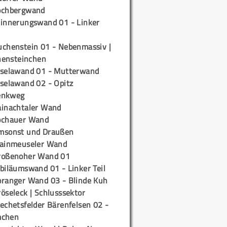
ochbergwand
rinnerungswand 01 - Linker
uchenstein 01 - Nebenmassiv |
ensteinchen
iselawand 01 - Mutterwand
iselawand 02 - Opitz
enkweg
ainachtaler Wand
ochauer Wand
msonst und Draußen
rainmeuseler Wand
roßenoher Wand 01
biläumswand 01 - Linker Teil
oranger Wand 03 - Blinde Kuh
öseleck | Schlusssektor
echetsfelder Bärenfelsen 02 -
mchen