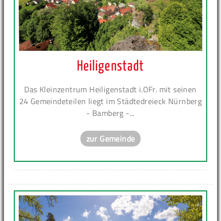
Heiligenstadt
Das Kleinzentrum Heiligenstadt i.OFr. mit seinen
24 Gemeindeteilen liegt im Städtedreieck Nürnberg
- Bamberg -...
zur Gemeinde