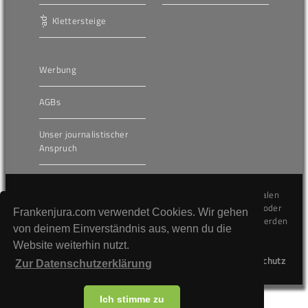
Klettersteige
Werbung
AGBs
Unser journalistischer
Anspruch
Die hier veröffentlichten Inhalte unterliegen dem internationalen
Urheberrecht (Copyright) und dürfen nicht kopiert, verändert oder
Frankenjura.com verwendet Cookies. Wir gehen
unverändert wiederveröffentlicht werden. Gegen Verstöße werden
von deinem Einverständnis aus, wenn du die
wir auf juristischem Wege vorgehen.
Website weiterhin nutzt.
Kontakt
Impressum
Datenschutz
Zur Datenschutzerklärung
Ich stimme zu