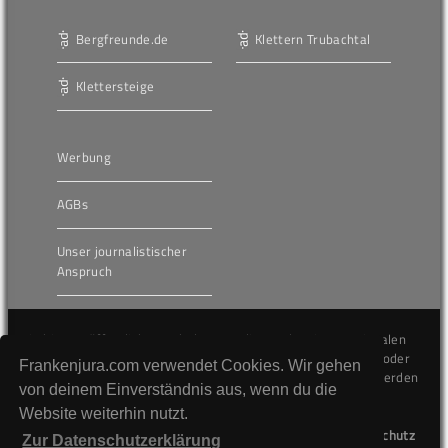
Bergfreunde.de
Klettern Trubachtal
Klettersteige
Werbung
AGBs
Unser journalistischer
Anspruch
Die hier veröffentlichten Inhalte unterliegen dem internationalen
Urheberrecht (Copyright) und dürfen nicht kopiert, verändert oder
Frankenjura.com verwendet Cookies. Wir gehen
unverändert wiederveröffentlicht werden. Gegen Verstöße werden
von deinem Einverständnis aus, wenn du die
wir auf juristischem Wege vorgehen.
Website weiterhin nutzt.
Kontakt
Impressum
Datenschutz
Zur Datenschutzerklärung