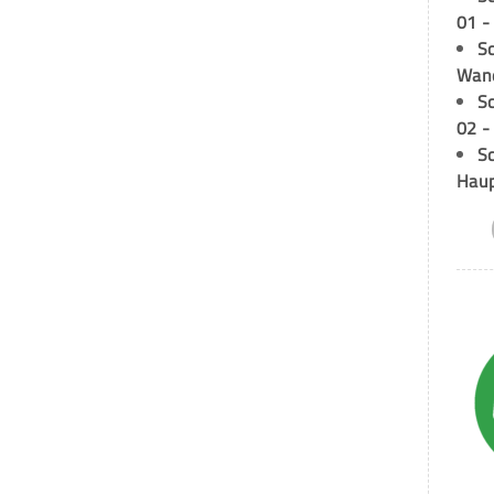
01 -
Sc
Wand
S
02 -
Sc
Hau