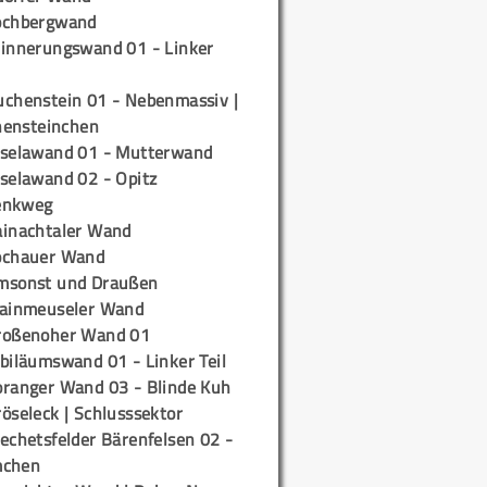
ochbergwand
rinnerungswand 01 - Linker
uchenstein 01 - Nebenmassiv |
ensteinchen
iselawand 01 - Mutterwand
iselawand 02 - Opitz
enkweg
ainachtaler Wand
ochauer Wand
msonst und Draußen
rainmeuseler Wand
roßenoher Wand 01
biläumswand 01 - Linker Teil
oranger Wand 03 - Blinde Kuh
öseleck | Schlusssektor
echetsfelder Bärenfelsen 02 -
mchen