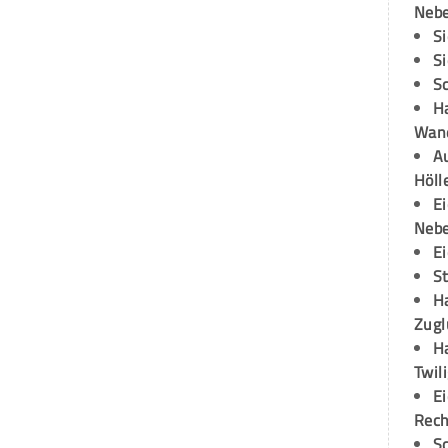
Neb
S
S
S
H
Wand
Au
Höll
E
Neb
E
S
H
Zugl
H
Twil
E
Rech
S