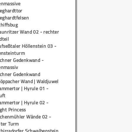
enmassive
ieghardttor
ieghardtfelsen
chiffsbug
aunritzer Wand 02 - rechter
teil
fseßtaler Höllenstein 03 -
ensteinturm
ichner Gedenkwand -
enmassiv
ichner Gedenkwand
töppacher Wand | Waldjuwel
ammertor | Hyrule 01 -
uft
ammertor | Hyrule 02 -
ight Princess
ichenmühler Wände 02 -
ter Turm
chirradorfer Schwalbenstein