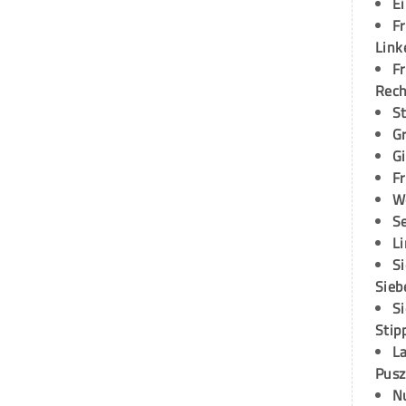
E
Fr
Link
Fr
Rec
S
G
G
Fr
W
S
L
S
Sieb
S
Stip
L
Pusz
N