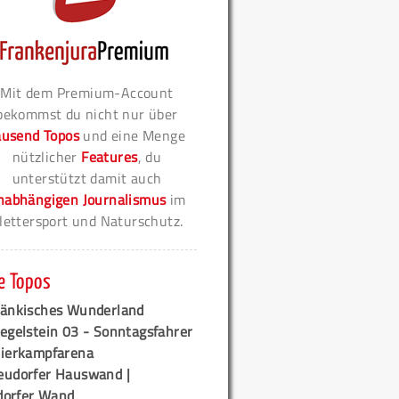
Mit dem Premium-Account
bekommst du nicht nur über
ausend Topos
und eine Menge
nützlicher
Features
, du
unterstützt damit auch
nabhängigen Journalismus
im
lettersport und Naturschutz.
e Topos
ränkisches Wunderland
egelstein 03 - Sonntagsfahrer
tierkampfarena
eudorfer Hauswand |
orfer Wand