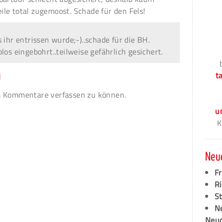
le total zugemoost. Schade für den Fels!
 ihr entrissen wurde;-)..schade für die BH.
los eingebohrt..teilweise gefährlich gesichert.
n
t
 Kommentare verfassen zu können.
u
K
Neu
F
Ri
S
N
Neud