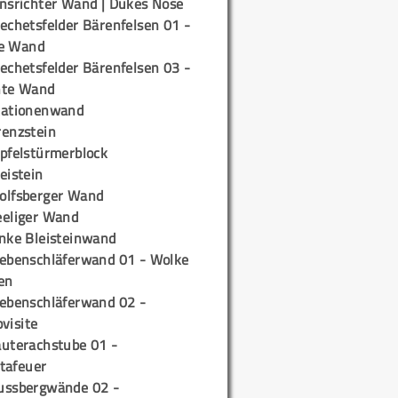
insrichter Wand | Dukes Nose
echetsfelder Bärenfelsen 01 -
e Wand
echetsfelder Bärenfelsen 03 -
hte Wand
tationenwand
renzstein
ipfelstürmerblock
eistein
olfsberger Wand
eeliger Wand
inke Bleisteinwand
iebenschläferwand 01 - Wolke
en
iebenschläferwand 02 -
pvisite
auterachstube 01 -
tafeuer
ussbergwände 02 -