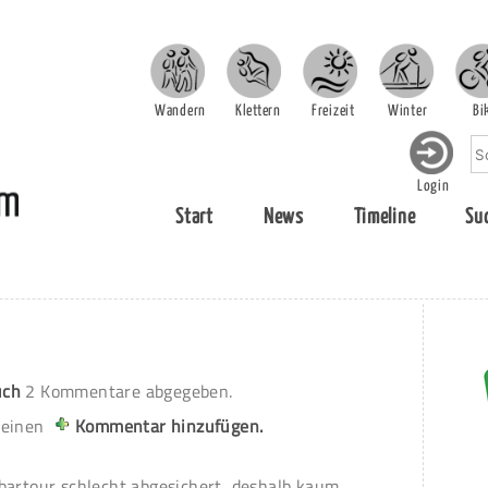
Wandern
Klettern
Freizeit
Winter
Bi
Login
Start
News
Timeline
Su
uch
2 Kommentare abgegeben.
 einen
Kommentar hinzufügen.
bartour schlecht abgesichert, deshalb kaum