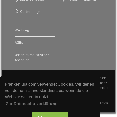
Klettersteige
Werbung
AGBs
Unser journalistischer
Anspruch
Die hier veröffentlichten Inhalte unterliegen dem internationalen
Urheberrecht (Copyright) und dürfen nicht kopiert, verändert oder
Frankenjura.com verwendet Cookies. Wir gehen
unverändert wiederveröffentlicht werden. Gegen Verstöße werden
von deinem Einverständnis aus, wenn du die
wir auf juristischem Wege vorgehen.
Website weiterhin nutzt.
Kontakt
Impressum
Datenschutz
Zur Datenschutzerklärung