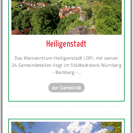
Heiligenstadt
Das Kleinzentrum Heiligenstadt i.OFr. mit seinen
24 Gemeindeteilen liegt im Städtedreieck Nürnberg
- Bamberg -...
zur Gemeinde