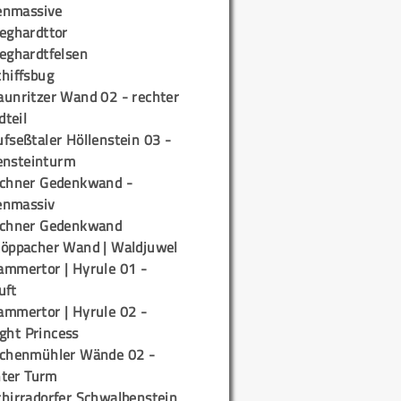
enmassive
ieghardttor
ieghardtfelsen
chiffsbug
aunritzer Wand 02 - rechter
teil
fseßtaler Höllenstein 03 -
ensteinturm
ichner Gedenkwand -
enmassiv
ichner Gedenkwand
töppacher Wand | Waldjuwel
ammertor | Hyrule 01 -
uft
ammertor | Hyrule 02 -
ight Princess
ichenmühler Wände 02 -
ter Turm
chirradorfer Schwalbenstein