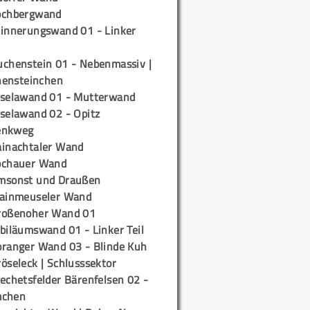
ochbergwand
rinnerungswand 01 - Linker
uchenstein 01 - Nebenmassiv |
ensteinchen
iselawand 01 - Mutterwand
iselawand 02 - Opitz
enkweg
ainachtaler Wand
ochauer Wand
msonst und Draußen
rainmeuseler Wand
roßenoher Wand 01
biläumswand 01 - Linker Teil
oranger Wand 03 - Blinde Kuh
öseleck | Schlusssektor
echetsfelder Bärenfelsen 02 -
mchen