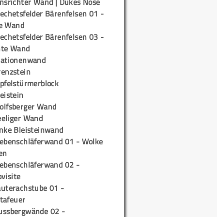
insrichter Wand | Dukes Nose
echetsfelder Bärenfelsen 01 -
e Wand
echetsfelder Bärenfelsen 03 -
hte Wand
tationenwand
renzstein
ipfelstürmerblock
eistein
olfsberger Wand
eeliger Wand
inke Bleisteinwand
iebenschläferwand 01 - Wolke
en
iebenschläferwand 02 -
pvisite
auterachstube 01 -
tafeuer
ussbergwände 02 -