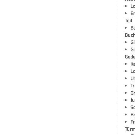
L
E
Teil
B
Buch
G
G
Ged
K
L
U
T
G
Ju
S
Br
Fr
Tür