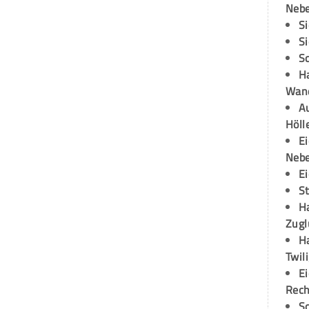
Neb
S
S
S
H
Wand
Au
Höll
E
Neb
E
S
H
Zugl
H
Twil
E
Rech
S