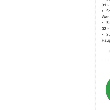
01 -
Sc
Wand
S
02 -
Sc
Hau