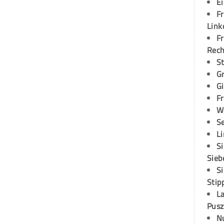
E
Fr
Link
Fr
Rec
S
G
G
Fr
W
S
L
S
Sieb
S
Stip
L
Pusz
N