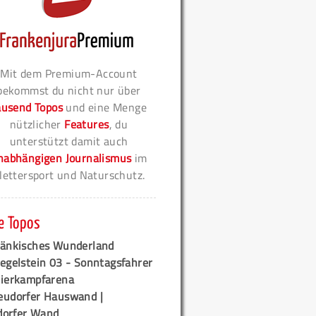
Mit dem Premium-Account
bekommst du nicht nur über
ausend Topos
und eine Menge
nützlicher
Features
, du
unterstützt damit auch
nabhängigen Journalismus
im
lettersport und Naturschutz.
e Topos
ränkisches Wunderland
egelstein 03 - Sonntagsfahrer
tierkampfarena
eudorfer Hauswand |
orfer Wand