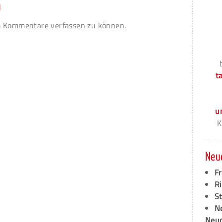
n
 Kommentare verfassen zu können.
t
u
K
Neu
F
Ri
S
N
Neud