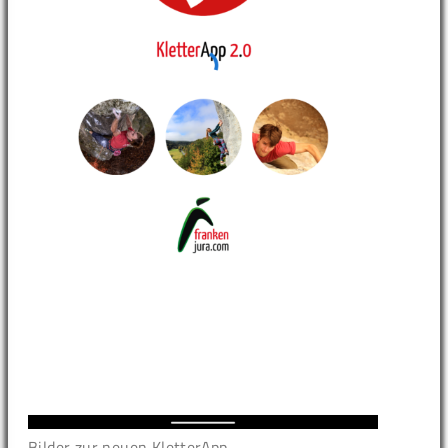
Bilder zur neuen KletterApp