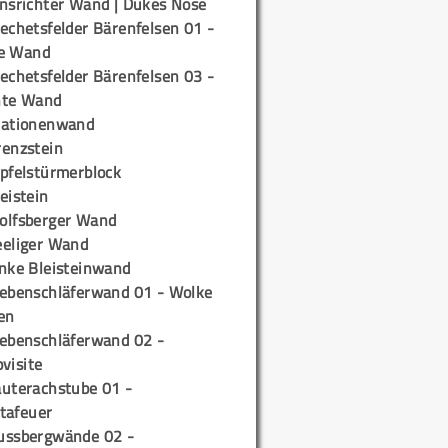
insrichter Wand | Dukes Nose
echetsfelder Bärenfelsen 01 -
e Wand
echetsfelder Bärenfelsen 03 -
hte Wand
tationenwand
renzstein
ipfelstürmerblock
eistein
olfsberger Wand
eeliger Wand
inke Bleisteinwand
iebenschläferwand 01 - Wolke
en
iebenschläferwand 02 -
pvisite
auterachstube 01 -
tafeuer
ussbergwände 02 -