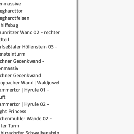
enmassive
ieghardttor
ieghardtfelsen
chiffsbug
aunritzer Wand 02 - rechter
teil
fseßtaler Höllenstein 03 -
ensteinturm
ichner Gedenkwand -
enmassiv
ichner Gedenkwand
töppacher Wand | Waldjuwel
ammertor | Hyrule 01 -
uft
ammertor | Hyrule 02 -
ight Princess
ichenmühler Wände 02 -
ter Turm
chirradorfer Schwalbenstein