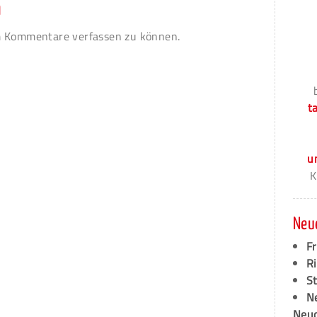
n
 Kommentare verfassen zu können.
t
u
K
Neu
F
Ri
S
N
Neud