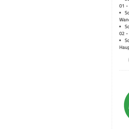
01 -
Sc
Wand
S
02 -
Sc
Hau