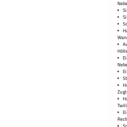
Neb
S
S
S
H
Wand
Au
Höll
E
Neb
E
S
H
Zugl
H
Twil
E
Rech
S