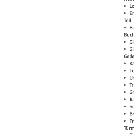
L
E
Teil
B
Buch
G
G
Ged
K
L
U
T
G
Ju
S
Br
Fr
Tür