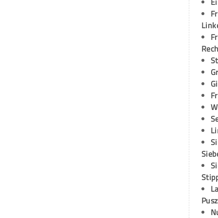
E
Fr
Link
Fr
Rec
S
G
G
Fr
W
S
L
S
Sieb
S
Stip
L
Pusz
N