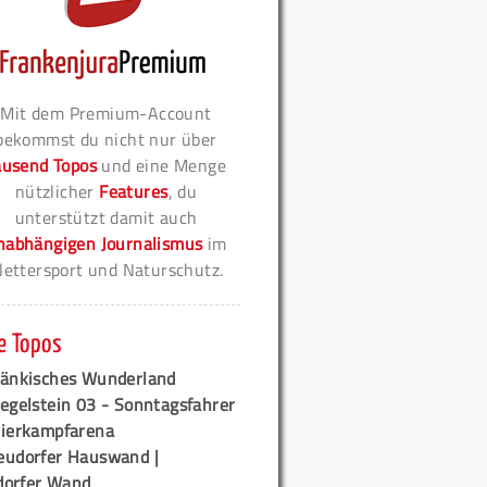
Mit dem Premium-Account
bekommst du nicht nur über
ausend Topos
und eine Menge
nützlicher
Features
, du
unterstützt damit auch
nabhängigen Journalismus
im
lettersport und Naturschutz.
e Topos
ränkisches Wunderland
egelstein 03 - Sonntagsfahrer
tierkampfarena
eudorfer Hauswand |
orfer Wand