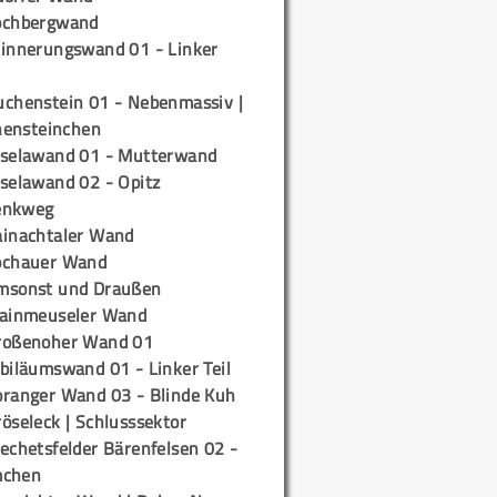
ochbergwand
rinnerungswand 01 - Linker
uchenstein 01 - Nebenmassiv |
ensteinchen
iselawand 01 - Mutterwand
iselawand 02 - Opitz
enkweg
ainachtaler Wand
ochauer Wand
msonst und Draußen
rainmeuseler Wand
roßenoher Wand 01
biläumswand 01 - Linker Teil
oranger Wand 03 - Blinde Kuh
öseleck | Schlusssektor
echetsfelder Bärenfelsen 02 -
mchen