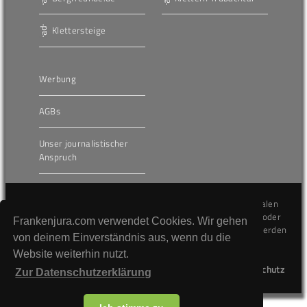
Klettersteige
Werbung
AGBs
Unser journalistischer
Anspruch
Die hier veröffentlichten Inhalte unterliegen dem internationalen
Urheberrecht (Copyright) und dürfen nicht kopiert, verändert oder
Frankenjura.com verwendet Cookies. Wir gehen
unverändert wiederveröffentlicht werden. Gegen Verstöße werden
von deinem Einverständnis aus, wenn du die
wir auf juristischem Wege vorgehen.
Website weiterhin nutzt.
Kontakt
Impressum
Datenschutz
Zur Datenschutzerklärung