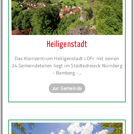
Heiligenstadt
Das Kleinzentrum Heiligenstadt i.OFr. mit seinen
24 Gemeindeteilen liegt im Städtedreieck Nürnberg
- Bamberg -...
zur Gemeinde